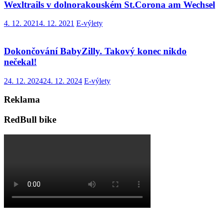
Wexltrails v dolnorakouském St.Corona am Wechsel
4. 12. 2021
4. 12. 2021
E-výlety
Dokončování BabyZilly. Takový konec nikdo
nečekal!
24. 12. 2024
24. 12. 2024
E-výlety
Reklama
RedBull bike