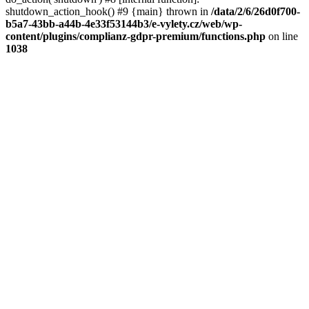
shutdown_action_hook() #9 {main} thrown in
/data/2/6/26d0f700-
b5a7-43bb-a44b-4e33f53144b3/e-vylety.cz/web/wp-
content/plugins/complianz-gdpr-premium/functions.php
on line
1038