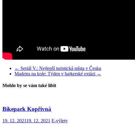
←
Seriál V.: Nejlepší turistická místa v Česku
Madeira na kole: Týden v bajkerské extázi
→
Mohlo by se vám také líbit
Bikepark Kopřivná
19. 12. 2021
19. 12. 2021
E-výlety