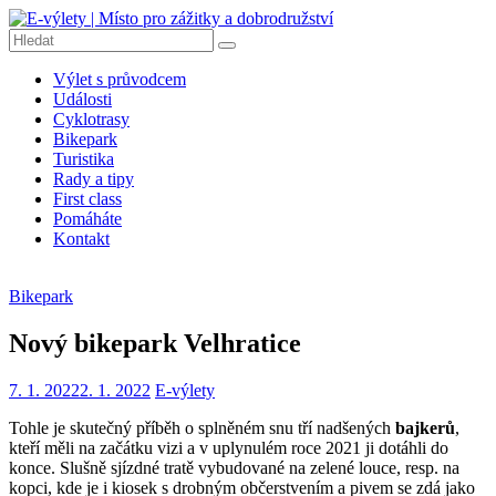
Přeskočit
na
obsah
E-
Výlet s průvodcem
výlety
Události
|
Cyklotrasy
Místo
Bikepark
pro
Turistika
Rady a tipy
zážitky
First class
a
Pomáháte
dobrodružství
Kontakt
E-
výlety
Bikepark
|
Dobrodružné
Nový bikepark Velhratice
výlety
na
7. 1. 2022
2. 1. 2022
E-výlety
kolech,
pěší
Tohle je skutečný příběh o splněném snu tří nadšených
bajkerů
,
turistiku,
kteří měli na začátku vizi a v uplynulém roce 2021 ji dotáhli do
tipy
konce. Slušně sjízdné tratě vybudované na zelené louce, resp. na
na
kopci, kde je i kiosek s drobným občerstvením a pivem se zdá jako
výlety,