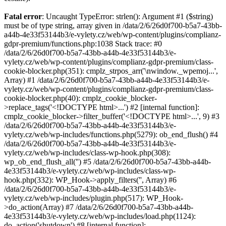
Fatal error
: Uncaught TypeError: strlen(): Argument #1 ($string)
must be of type string, array given in /data/2/6/26d0f700-b5a7-43bb-
a44b-4e33f53144b3/e-vylety.cz/web/wp-content/plugins/complianz-
gdpr-premium/functions.php:1038 Stack trace: #0
/data/2/6/26d0f700-b5a7-43bb-a44b-4e33f53144b3/e-
vylety.cz/web/wp-content/plugins/complianz-gdpr-premium/class-
cookie-blocker.php(351): cmplz_strpos_arr('\nwindow._wpemoj...',
Array) #1 /data/2/6/26d0f700-b5a7-43bb-a44b-4e33f53144b3/e-
vylety.cz/web/wp-content/plugins/complianz-gdpr-premium/class-
cookie-blocker.php(40): cmplz_cookie_blocker-
>replace_tags('<!DOCTYPE html>...') #2 [internal function]:
cmplz_cookie_blocker->filter_buffer('<!DOCTYPE html>...', 9) #3
/data/2/6/26d0f700-b5a7-43bb-a44b-4e33f53144b3/e-
vylety.cz/web/wp-includes/functions.php(5279): ob_end_flush() #4
/data/2/6/26d0f700-b5a7-43bb-a44b-4e33f53144b3/e-
vylety.cz/web/wp-includes/class-wp-hook.php(308):
wp_ob_end_flush_all('') #5 /data/2/6/26d0f700-b5a7-43bb-a44b-
4e33f53144b3/e-vylety.cz/web/wp-includes/class-wp-
hook.php(332): WP_Hook->apply_filters('', Array) #6
/data/2/6/26d0f700-b5a7-43bb-a44b-4e33f53144b3/e-
vylety.cz/web/wp-includes/plugin.php(517): WP_Hook-
>do_action(Array) #7 /data/2/6/26d0f700-b5a7-43bb-a44b-
4e33f53144b3/e-vylety.cz/web/wp-includes/load.php(1124):
do_action('shutdown') #8 [internal function]: