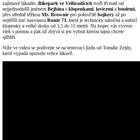
zajímavé lákadlo.
Bikepark ve Velhradicích
tvoří tři tratě od
cyklotrasy,
nejjednodušší jménem
Bejbina
s
klopenkami
,
lavicemi
a
boulemi
,
bike
přes středně těžkou
Mr. Brownie
pro pokročilé
bajkery
až po
parky,
nejtěžší trať nazvanou
Route 73
, která je technicky náročná a nabízí
zajímavá
klopenky a velké skoky od 1,5 do 11 metrů. Na kopec vás vyveze
turistická
vlek s pomou a pak už zbývá si jen vybrat kterou lajnu chcete
místa,
sjíždět.
výlety
s
Níže ve videu se podívejte se na testovací jízdu od Tomáše Zejdy,
turistickým
která vypadá opravdu velice lákavě.
průvodcem