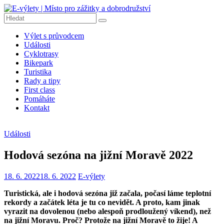
Přeskočit
na
obsah
E-
Výlet s průvodcem
výlety
Události
|
Cyklotrasy
Místo
Bikepark
pro
Turistika
Rady a tipy
zážitky
First class
a
Pomáháte
dobrodružství
Kontakt
E-
výlety
Události
|
Dobrodružné
Hodová sezóna na jižní Moravě 2022
výlety
na
18. 6. 2022
18. 6. 2022
E-výlety
kolech,
pěší
Turistická, ale i hodová sezóna již začala, počasí láme teplotní
turistiku,
rekordy a začátek léta je tu co nevidět. A proto, kam jinak
tipy
vyrazit na dovolenou (nebo alespoň prodloužený víkend), než
na
na jižní Moravu. Proč? Protože na jižní Moravě to žije! A
výlety,