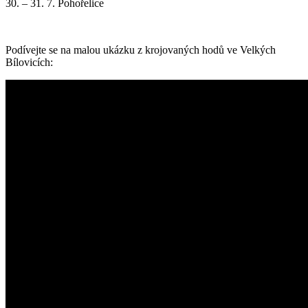
30. – 31. 7. Pohořelice
Podívejte se na malou ukázku z krojovaných hodů ve Velkých
Bílovicích: