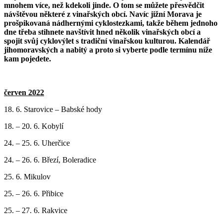
mnohem více, než kdekoli jinde. O tom se můžete přesvědčit
cyklotrasy,
návštěvou některé z vinařských obcí. Navíc jižní Morava je
bike
prošpikovaná nádhernými cyklostezkami, takže během jednoho
parky,
dne třeba stihnete navštívit hned několik vinařských obcí a
zajímavá
spojit svůj cyklovýlet s tradiční vinařskou kulturou. Kalendář
turistická
jihomoravských a nabitý a proto si vyberte podle termínu níže
místa,
kam pojedete.
výlety
s
turistickým
průvodcem
červen 2022
18. 6. Starovice – Babské hody
18. – 20. 6. Kobylí
24. – 25. 6. Uherčice
24. – 26. 6. Březí, Boleradice
25. 6. Mikulov
25. – 26. 6. Přibice
25. – 27. 6. Rakvice