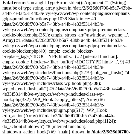
Fatal error
: Uncaught TypeError: strlen(): Argument #1 ($string)
must be of type string, array given in /data/2/6/26d0f700-b5a7-43bb-
a44b-4e33f53144b3/e-vylety.cz/web/wp-content/plugins/complianz-
gdpr-premium/functions.php:1038 Stack trace: #0
/data/2/6/26d0f700-b5a7-43bb-a44b-4e33f53144b3/e-
vylety.cz/web/wp-content/plugins/complianz-gdpr-premium/class-
cookie-blocker.php(351): cmplz_strpos_arr('\nwindow._wpemoj...',
Array) #1 /data/2/6/26d0f700-b5a7-43bb-a44b-4e33f53144b3/e-
vylety.cz/web/wp-content/plugins/complianz-gdpr-premium/class-
cookie-blocker.php(40): cmplz_cookie_blocker-
>replace_tags('<!DOCTYPE html>...') #2 [internal function]:
cmplz_cookie_blocker->filter_buffer('<!DOCTYPE html>...', 9) #3
/data/2/6/26d0f700-b5a7-43bb-a44b-4e33f53144b3/e-
vylety.cz/web/wp-includes/functions.php(5279): ob_end_flush() #4
/data/2/6/26d0f700-b5a7-43bb-a44b-4e33f53144b3/e-
vylety.cz/web/wp-includes/class-wp-hook.php(308):
wp_ob_end_flush_all('') #5 /data/2/6/26d0f700-b5a7-43bb-a44b-
4e33f53144b3/e-vylety.cz/web/wp-includes/class-wp-
hook.php(332): WP_Hook->apply_filters('', Array) #6
/data/2/6/26d0f700-b5a7-43bb-a44b-4e33f53144b3/e-
vylety.cz/web/wp-includes/plugin.php(517): WP_Hook-
>do_action(Array) #7 /data/2/6/26d0f700-b5a7-43bb-a44b-
4e33f53144b3/e-vylety.cz/web/wp-includes/load.php(1124):
do_action('shutdown') #8 [internal function]:
shutdown_action_hook() #9 {main} thrown in
/data/2/6/26d0f700-