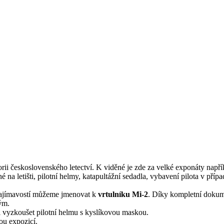
rii československého letectví. K viděné je zde za velké exponáty např
 na letišti, pilotní helmy, katapultážní sedadla, vybavení pilota v příp
.
 zajímavostí můžeme jmenovat k
vrtulníku Mi-2
. Díky kompletní dokume
ým.
 vyzkoušet pilotní helmu s kyslíkovou maskou.
ou expozicí.