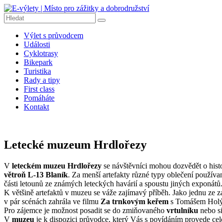
Přeskočit
na
obsah
E-
Výlet s průvodcem
výlety
Události
|
Cyklotrasy
Místo
Bikepark
pro
Turistika
Rady a tipy
zážitky
First class
a
Pomáháte
dobrodružství
Kontakt
E-
výlety
|
Letecké muzeum Hrdlořezy
Dobrodružné
výlety
V
leteckém muzeu Hrdlořezy
se návštěvníci mohou dozvědět o histo
na
větroň L-13 Blaník
. Za menší artefakty různé typy oblečení používané
kolech,
části letounů ze známých leteckých havárií a spoustu jiných exponátů
pěší
K většině artefaktů v muzeu se váže zajímavý příběh. Jako jednu ze
turistiku,
v pár scénách zahrála ve filmu
Za trnkovým keřem
s Tomášem Hol
tipy
Pro zájemce je možnost posadit se do zmiňovaného
vrtulníku
nebo si
na
V
muzeu
je k dispozici průvodce, který Vás s povídáním provede cel
výlety,