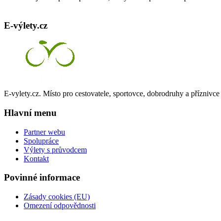
cyklotrasy,
bike
E-výlety.cz
parky,
zajímavá
turistická
místa,
výlety
s
turistickým
průvodcem
E-vylety.cz. Místo pro cestovatele, sportovce, dobrodruhy a příznivce 
Hlavní menu
Partner webu
Spolupráce
Výlety s průvodcem
Kontakt
Povinné informace
Zásady cookies (EU)
Omezení odpovědnosti