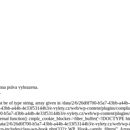
hna práva vyhrazena.
.
ust be of type string, array given in /data/2/6/26d0f700-b5a7-43bb-a4
7-43bb-a44b-4e33f53144b3/e-vylety.cz/web/wp-content/plugins/compli
700-b5a7-43bb-a44b-4e33f53144b3/e-vylety.cz/web/wp-content/plugins/
rnal function]: cmplz_cookie_blocker->filter_buffer('<!DOCTYPE htm
/data/2/6/26d0f700-b5a7-43bb-a44b-4e33f53144b3/e-vylety.cz/web/wp-i
p-includes/class-wp-hook.php(332): WP_Hook->apply_filters('', Arra