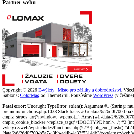
Partner webu
Copyright © 2026
E-výlety | Místo pro zážitky a dobrodružství
. Všec
Šablona:
ColorMag
od ThemeGrill. Používáme
WordPress
(v češtině)
Fatal error
: Uncaught TypeError: strlen(): Argument #1 ($string) m
premium/functions.php:1038 Stack trace: #0 /data/2/6/26d0f700-b5a
cmplz_strpos_arr('\nwindow._wpemoj...', Array) #1 /data/2/6/26d0f
cmplz_cookie_blocker->replace_tags('<!DOCTYPE html>...') #2 [inte
vylety.cz/web/wp-includes/functions.php(5279): ob_end_flush() #4 
/data/2/6/26d0f700-b5a7-43bb-a44b-4e33f53144b3/e-vylety.cz/web/w