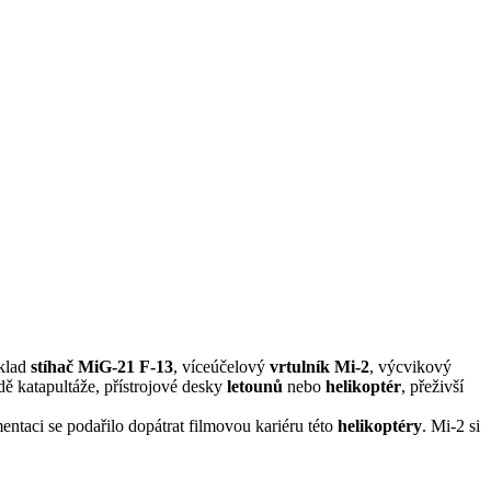
íklad
stíhač MiG-21 F-13
, víceúčelový
vrtulník Mi-2
, výcvikový
adě katapultáže, přístrojové desky
letounů
nebo
helikoptér
, přeživší
ntaci se podařilo dopátrat filmovou kariéru této
helikoptéry
. Mi-2 si