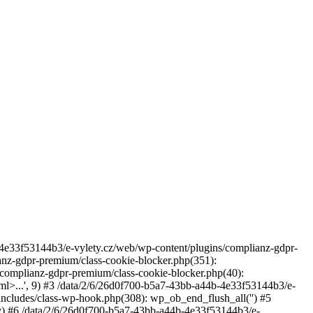
4b-4e33f53144b3/e-vylety.cz/web/wp-content/plugins/complianz-gdpr-
anz-gdpr-premium/class-cookie-blocker.php(351):
complianz-gdpr-premium/class-cookie-blocker.php(40):
l>...', 9) #3 /data/2/6/26d0f700-b5a7-43bb-a44b-4e33f53144b3/e-
ncludes/class-wp-hook.php(308): wp_ob_end_flush_all('') #5
y) #6 /data/2/6/26d0f700-b5a7-43bb-a44b-4e33f53144b3/e-