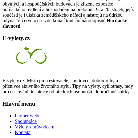
obytných a hospodářských budovách je zřízena expozice
cyklotrasy,
horňáckého bydlení a hospodaření na přelomu 19. a 20. století, jejíž
bike
součástí je i ukázka zemědělského nářadí a nástrojů na údržbu
parky,
mlýna. V červenci se zde konají tradiční národopisné
Horňácké
zajímavá
slavnosti
.
turistická
místa,
E-výlety.cz
výlety
s
turistickým
průvodcem
E-vylety.cz. Místo pro cestovatele, sportovce, dobrodruhy a
příznivce aktivního životního stylu. Tipy na výlety, cyklotrasy, rady
pro cestování, inspirace od předních osobností, dobročinné sbírky.
Hlavní menu
Partner webu
Spolupráce
Výlety s průvodcem
Kontakt