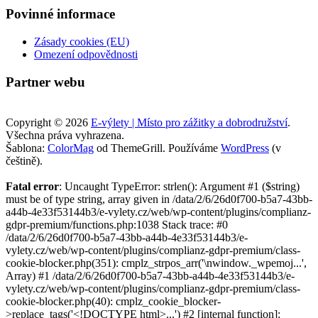
Povinné informace
Zásady cookies (EU)
Omezení odpovědnosti
Partner webu
Copyright © 2026
E-výlety | Místo pro zážitky a dobrodružství
.
Všechna práva vyhrazena.
Šablona:
ColorMag
od ThemeGrill. Používáme
WordPress
(v
češtině).
Fatal error
: Uncaught TypeError: strlen(): Argument #1 ($string)
must be of type string, array given in /data/2/6/26d0f700-b5a7-43bb-
a44b-4e33f53144b3/e-vylety.cz/web/wp-content/plugins/complianz-
gdpr-premium/functions.php:1038 Stack trace: #0
/data/2/6/26d0f700-b5a7-43bb-a44b-4e33f53144b3/e-
vylety.cz/web/wp-content/plugins/complianz-gdpr-premium/class-
cookie-blocker.php(351): cmplz_strpos_arr('\nwindow._wpemoj...',
Array) #1 /data/2/6/26d0f700-b5a7-43bb-a44b-4e33f53144b3/e-
vylety.cz/web/wp-content/plugins/complianz-gdpr-premium/class-
cookie-blocker.php(40): cmplz_cookie_blocker-
>replace_tags('<!DOCTYPE html>...') #2 [internal function]: