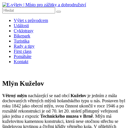
Přeskočit
na
obsah
E-
Výlet s průvodcem
výlety
Události
|
Cyklotrasy
Místo
Bikepark
pro
Turistika
Rady a tipy
zážitky
First class
a
Pomáháte
dobrodružství
Kontakt
E-
výlety
|
Mlýn Kuželov
Dobrodružné
výlety
Větrný mlýn
nacházející se nad obcí
Kuželov
je jedním z mála
na
dochovaných větrných mlýnů holandského typu u nás. Postaven byl
kolech,
roku 1842 jako obecní mlýn, svou činnost ukončil v roce 1946 a po
pěší
rozsáhlé rekonstrukci je od 70. let 20. století přístupný veřejnosti
turistiku,
jako jedna z expozic
Technického muzea v Brně
. Mlýn má
tipy
kuželovitou kamennou konstrukci, která nese otočnou střechu se
na
šindelovou krytinou a čtyřmi křídly větrného kola. V přilehlých
výlety,