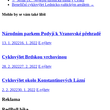
←
Seriál IX.: Nejlepší turistická místa v Česku
Benefiční cyklovýlet Lednicko-valtickým areálem
→
Mohlo by se vám také líbit
Národním parkem Podyjí k Vranovské přehradě
13. 1. 2022
16. 1. 2022
E-výlety
Cyklovýlet Brdskou vrchovinou
28. 2. 2022
27. 2. 2022
E-výlety
Cyklovýlet okolo Konstantinových Lázní
2. 2. 2022
30. 1. 2022
E-výlety
Reklama
RedBull bike