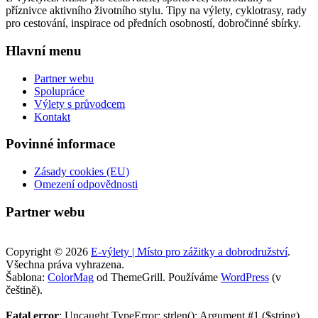
příznivce aktivního životního stylu. Tipy na výlety, cyklotrasy, rady
pro cestování, inspirace od předních osobností, dobročinné sbírky.
Hlavní menu
Partner webu
Spolupráce
Výlety s průvodcem
Kontakt
Povinné informace
Zásady cookies (EU)
Omezení odpovědnosti
Partner webu
Copyright © 2026
E-výlety | Místo pro zážitky a dobrodružství
.
Všechna práva vyhrazena.
Šablona:
ColorMag
od ThemeGrill. Používáme
WordPress
(v
češtině).
Fatal error
: Uncaught TypeError: strlen(): Argument #1 ($string)