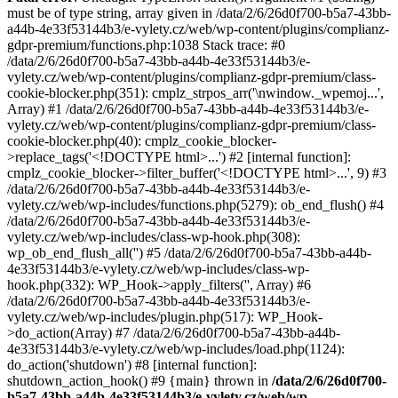
must be of type string, array given in /data/2/6/26d0f700-b5a7-43bb-
a44b-4e33f53144b3/e-vylety.cz/web/wp-content/plugins/complianz-
gdpr-premium/functions.php:1038 Stack trace: #0
/data/2/6/26d0f700-b5a7-43bb-a44b-4e33f53144b3/e-
vylety.cz/web/wp-content/plugins/complianz-gdpr-premium/class-
cookie-blocker.php(351): cmplz_strpos_arr('\nwindow._wpemoj...',
Array) #1 /data/2/6/26d0f700-b5a7-43bb-a44b-4e33f53144b3/e-
vylety.cz/web/wp-content/plugins/complianz-gdpr-premium/class-
cookie-blocker.php(40): cmplz_cookie_blocker-
>replace_tags('<!DOCTYPE html>...') #2 [internal function]:
cmplz_cookie_blocker->filter_buffer('<!DOCTYPE html>...', 9) #3
/data/2/6/26d0f700-b5a7-43bb-a44b-4e33f53144b3/e-
vylety.cz/web/wp-includes/functions.php(5279): ob_end_flush() #4
/data/2/6/26d0f700-b5a7-43bb-a44b-4e33f53144b3/e-
vylety.cz/web/wp-includes/class-wp-hook.php(308):
wp_ob_end_flush_all('') #5 /data/2/6/26d0f700-b5a7-43bb-a44b-
4e33f53144b3/e-vylety.cz/web/wp-includes/class-wp-
hook.php(332): WP_Hook->apply_filters('', Array) #6
/data/2/6/26d0f700-b5a7-43bb-a44b-4e33f53144b3/e-
vylety.cz/web/wp-includes/plugin.php(517): WP_Hook-
>do_action(Array) #7 /data/2/6/26d0f700-b5a7-43bb-a44b-
4e33f53144b3/e-vylety.cz/web/wp-includes/load.php(1124):
do_action('shutdown') #8 [internal function]:
shutdown_action_hook() #9 {main} thrown in
/data/2/6/26d0f700-
b5a7-43bb-a44b-4e33f53144b3/e-vylety.cz/web/wp-