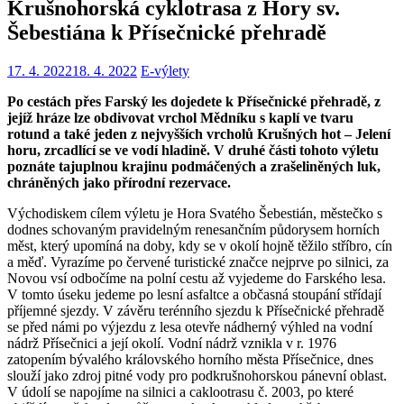
Krušnohorská cyklotrasa z Hory sv.
Šebestiána k Přísečnické přehradě
17. 4. 2022
18. 4. 2022
E-výlety
Po cestách přes Farský les dojedete k Přísečnické přehradě, z
jejíž hráze lze obdivovat vrchol Mědníku s kaplí ve tvaru
rotund a také jeden z nejvyšších vrcholů Krušných hot – Jelení
horu, zrcadlící se ve vodí hladině. V druhé části tohoto výletu
poznáte tajuplnou krajinu podmáčených a zrašeliněných luk,
chráněných jako přírodní rezervace.
Východiskem cílem výletu je Hora Svatého Šebestián, městečko s
dodnes schovaným pravidelným renesančním půdorysem horních
měst, který upomíná na doby, kdy se v okolí hojně těžilo stříbro, cín
a měď. Vyrazíme po červené turistické značce nejprve po silnici, za
Novou vsí odbočíme na polní cestu až vyjedeme do Farského lesa.
V tomto úseku jedeme po lesní asfaltce a občasná stoupání střídají
příjemné sjezdy. V závěru terénního sjezdu k Přísečnické přehradě
se před námi po výjezdu z lesa otevře nádherný výhled na vodní
nádrž Přísečnici a její okolí. Vodní nádrž vznikla v r. 1976
zatopením bývalého královského horního města Přísečnice, dnes
slouží jako zdroj pitné vody pro podkrušnohorskou pánevní oblast.
V údolí se napojíme na silnici a caklootrasu č. 2003, po které