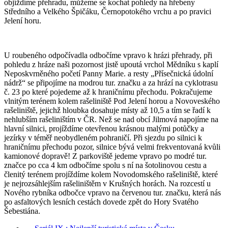
objíždíme přehradu, můžeme se kochat pohledy na hřebeny
Středního a Velkého Špičáku, Černopotokého vrchu a po pravici
Jelení horu.
U roubeného odpočívadla odbočíme vpravo k hrázi přehrady, při
pohledu z hráze naši pozornost jistě upoutá vrchol Mědníku s kaplí
Neposkvrněného početí Panny Marie. a resty „Přísečnická údolní
nádrž“ se připojíme na modrou tur. značku a za hrází na cyklotrasu
č. 23 po které pojedeme až k hraničnímu přechodu. Pokračujeme
vlnitým terénem kolem rašeliniště Pod Jelení horou a Novoveského
rašeliniště, jejichž hloubka dosahuje místy až 10,5 a tím se řadí k
nehlubším rašeliništím v ČR. Než se nad obcí Jilmová napojíme na
hlavní silnici, projíždíme otevřenou krásnou malými potůčky a
jezírky v téměř neobydleném pohraničí. Při sjezdu po silnici k
hraničnímu přechodu pozor, silnice bývá velmi frekventovaná kvůli
kamionové dopravě! Z parkoviště jedeme vpravo po modré tur.
značce po cca 4 km odbočíme spolu s ní na šotolinovou cestu a
členitý terénem projíždíme kolem Novodomského rašeliniště, které
je nejrozsáhlejším rašeliništěm v Krušných horách. Na rozcestí u
Nového rybníka odbočce vpravo na červenou tur. značku, která nás
po asfaltových lesních cestách dovede zpět do Hory Svatého
Šebestiána.