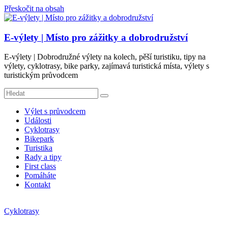
Přeskočit na obsah
E-výlety | Místo pro zážitky a dobrodružství
E-výlety | Dobrodružné výlety na kolech, pěší turistiku, tipy na
výlety, cyklotrasy, bike parky, zajímavá turistická místa, výlety s
turistickým průvodcem
Výlet s průvodcem
Události
Cyklotrasy
Bikepark
Turistika
Rady a tipy
First class
Pomáháte
Kontakt
Cyklotrasy