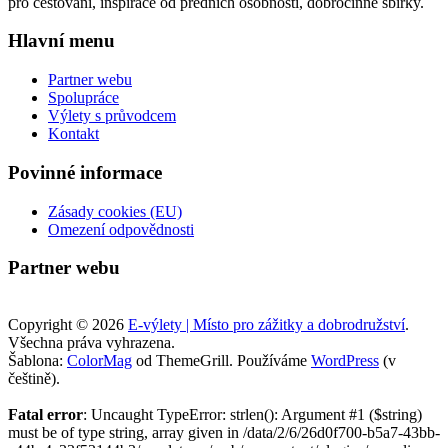
pro cestování, inspirace od předních osobností, dobročinné sbírky.
Hlavní menu
Partner webu
Spolupráce
Výlety s průvodcem
Kontakt
Povinné informace
Zásady cookies (EU)
Omezení odpovědnosti
Partner webu
Copyright © 2026
E-výlety | Místo pro zážitky a dobrodružství
.
Všechna práva vyhrazena.
Šablona:
ColorMag
od ThemeGrill. Používáme
WordPress
(v
češtině).
Fatal error
: Uncaught TypeError: strlen(): Argument #1 ($string)
must be of type string, array given in /data/2/6/26d0f700-b5a7-43bb-