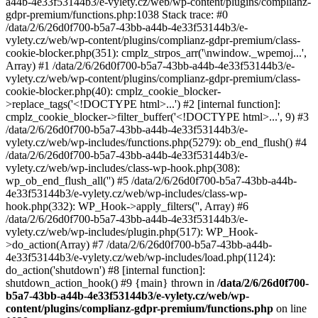
a44b-4e33f53144b3/e-vylety.cz/web/wp-content/plugins/complianz-
gdpr-premium/functions.php:1038 Stack trace: #0
/data/2/6/26d0f700-b5a7-43bb-a44b-4e33f53144b3/e-
vylety.cz/web/wp-content/plugins/complianz-gdpr-premium/class-
cookie-blocker.php(351): cmplz_strpos_arr('\nwindow._wpemoj...',
Array) #1 /data/2/6/26d0f700-b5a7-43bb-a44b-4e33f53144b3/e-
vylety.cz/web/wp-content/plugins/complianz-gdpr-premium/class-
cookie-blocker.php(40): cmplz_cookie_blocker-
>replace_tags('<!DOCTYPE html>...') #2 [internal function]:
cmplz_cookie_blocker->filter_buffer('<!DOCTYPE html>...', 9) #3
/data/2/6/26d0f700-b5a7-43bb-a44b-4e33f53144b3/e-
vylety.cz/web/wp-includes/functions.php(5279): ob_end_flush() #4
/data/2/6/26d0f700-b5a7-43bb-a44b-4e33f53144b3/e-
vylety.cz/web/wp-includes/class-wp-hook.php(308):
wp_ob_end_flush_all('') #5 /data/2/6/26d0f700-b5a7-43bb-a44b-
4e33f53144b3/e-vylety.cz/web/wp-includes/class-wp-
hook.php(332): WP_Hook->apply_filters('', Array) #6
/data/2/6/26d0f700-b5a7-43bb-a44b-4e33f53144b3/e-
vylety.cz/web/wp-includes/plugin.php(517): WP_Hook-
>do_action(Array) #7 /data/2/6/26d0f700-b5a7-43bb-a44b-
4e33f53144b3/e-vylety.cz/web/wp-includes/load.php(1124):
do_action('shutdown') #8 [internal function]:
shutdown_action_hook() #9 {main} thrown in
/data/2/6/26d0f700-
b5a7-43bb-a44b-4e33f53144b3/e-vylety.cz/web/wp-
content/plugins/complianz-gdpr-premium/functions.php
on line