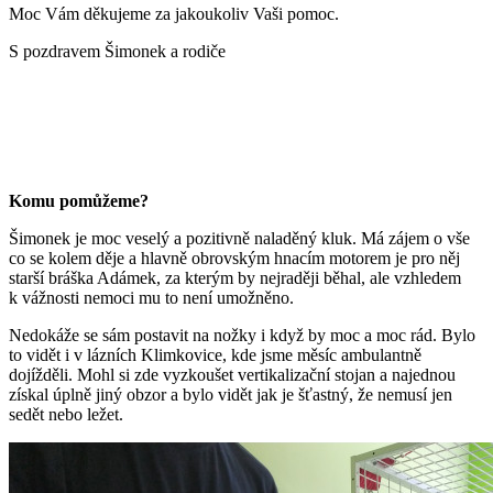
Moc Vám děkujeme za jakoukoliv Vaši pomoc.
S pozdravem Šimonek a rodiče
Komu pomůžeme?
Šimonek je moc veselý a pozitivně naladěný kluk. Má zájem o vše
co se kolem děje a hlavně obrovským hnacím motorem je pro něj
starší bráška Adámek, za kterým by nejraději běhal, ale vzhledem
k vážnosti nemoci mu to není umožněno.
Nedokáže se sám postavit na nožky i když by moc a moc rád. Bylo
to vidět i v lázních Klimkovice, kde jsme měsíc ambulantně
dojížděli. Mohl si zde vyzkoušet vertikalizační stojan a najednou
získal úplně jiný obzor a bylo vidět jak je šťastný, že nemusí jen
sedět nebo ležet.