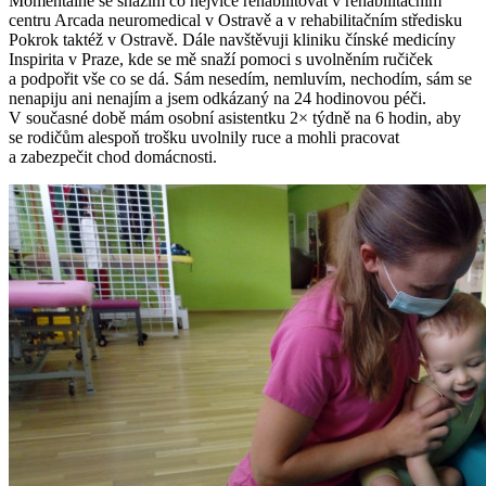
Momentálně se snažím co nejvíce rehabilitovat v rehabilitačním
centru Arcada neuromedical v Ostravě a v rehabilitačním středisku
Pokrok taktéž v Ostravě. Dále navštěvuji kliniku čínské medicíny
Inspirita v Praze, kde se mě snaží pomoci s uvolněním ručiček
a podpořit vše co se dá. Sám nesedím, nemluvím, nechodím, sám se
nenapiju ani nenajím a jsem odkázaný na 24 hodinovou péči.
V současné době mám osobní asistentku 2× týdně na 6 hodin, aby
se rodičům alespoň trošku uvolnily ruce a mohli pracovat
a zabezpečit chod domácnosti.