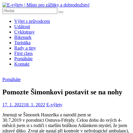
Přeskočit
na
obsah
E-
Výlet s průvodcem
výlety
Události
|
Cyklotrasy
Místo
Bikepark
pro
Turistika
Rady a tipy
zážitky
First class
a
Pomáháte
dobrodružství
Kontakt
E-
výlety
Pomáháte
|
Dobrodružné
Pomozte Šimonkovi postavit se na nohy
výlety
na
17. 1. 2022
18. 1. 2022
E-výlety
kolech,
pěší
Jmenuji se Šimonek Hanzelka a narodil jsem se
turistiku,
30.7,2019 v porodnici Ostrava-Fifejdy. Celou dobu do svých 4-
tipy
měsíců jsem si s rodiči i starším bráškou Adámkem myslel, že jsem
na
zdravé dítko. Zvrat ale nastal při kontrole v nefrologické ambulanci,
výlety,