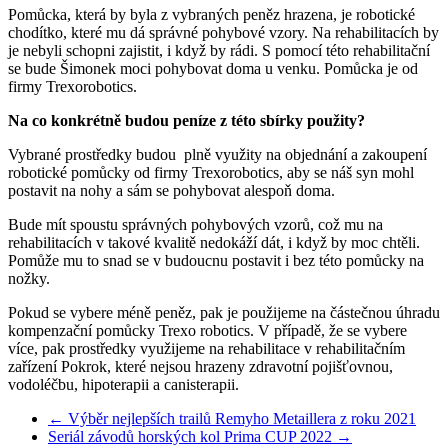
Pomůcka, která by byla z vybraných peněz hrazena, je robotické
chodítko, které mu dá správné pohybové vzory. Na rehabilitacích by
je nebyli schopni zajistit, i když by rádi. S pomocí této rehabilitační
se bude Šimonek moci pohybovat doma u venku. Pomůcka je od
firmy Trexorobotics.
Na co konkrétně budou peníze z této sbírky použity?
Vybrané prostředky budou plně využity na objednání a zakoupení
robotické pomůcky od firmy Trexorobotics, aby se náš syn mohl
postavit na nohy a sám se pohybovat alespoň doma.
Bude mít spoustu správných pohybových vzorů, což mu na
rehabilitacích v takové kvalitě nedokáží dát, i když by moc chtěli.
Pomůže mu to snad se v budoucnu postavit i bez této pomůcky na
nožky.
Pokud se vybere méně peněz, pak je použijeme na částečnou úhradu
kompenzační pomůcky Trexo robotics. V případě, že se vybere
více, pak prostředky využijeme na rehabilitace v rehabilitačním
zařízení Pokrok, které nejsou hrazeny zdravotní pojišťovnou,
vodoléčbu, hipoterapii a canisterapii.
←
Výběr nejlepších trailů Remyho Metaillera z roku 2021
Seriál závodů horských kol Prima CUP 2022
→