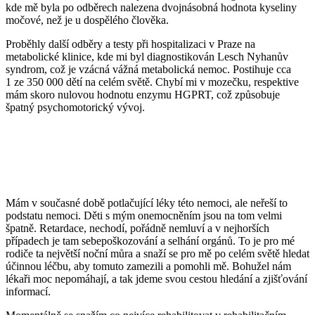
kde mě byla po odběrech nalezena dvojnásobná hodnota kyseliny
cyklotrasy,
močové, než je u dospělého člověka.
bike
parky,
Proběhly další odběry a testy při hospitalizaci v Praze na
zajímavá
metabolické klinice, kde mi byl diagnostikován Lesch Nyhanův
turistická
syndrom, což je vzácná vážná metabolická nemoc. Postihuje cca
místa,
1 ze 350 000 dětí na celém světě. Chybí mi v mozečku, respektive
výlety
mám skoro nulovou hodnotu enzymu HGPRT, což způsobuje
s
špatný psychomotorický vývoj.
turistickým
průvodcem
Mám v současné době potlačující léky této nemoci, ale neřeší to
podstatu nemoci. Děti s mým onemocněním jsou na tom velmi
špatně. Retardace, nechodí, pořádně nemluví a v nejhorších
případech je tam sebepoškozování a selhání orgánů. To je pro mé
rodiče ta největší noční můra a snaží se pro mě po celém světě hledat
účinnou léčbu, aby tomuto zamezili a pomohli mě. Bohužel nám
lékaři moc nepomáhají, a tak jdeme svou cestou hledání a zjišťování
informací.