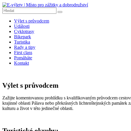
Přeskočit
na
obsah
E-
Výlet s průvodcem
výlety
Události
|
Cyklotrasy
Místo
Bikepark
pro
Turistika
Rady a tipy
zážitky
First class
a
Pomáháte
dobrodružství
Kontakt
E-
výlety
|
Výlet s průvodcem
Dobrodružné
výlety
Zažijte komentovanou prohlídku s kvalifikovaným průvodcem cestovního
na
krajinné oblasti Pálava nebo překrásných lichtenštejnských památe
kolech,
kulturu a život v této jedinečné oblasti.
pěší
turistiku,
tipy
na
Turistické okruhy:
výlety,