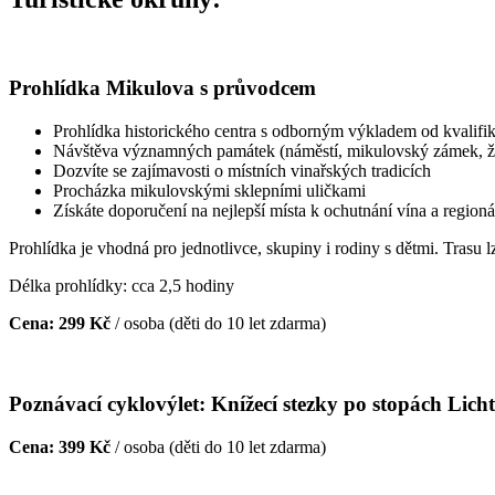
cyklotrasy,
bike
parky,
zajímavá
Prohlídka Mikulova s průvodcem
turistická
místa,
Prohlídka historického centra s odborným výkladem od kvalifi
výlety
Návštěva významných památek (náměstí, mikulovský zámek, žido
s
Dozvíte se zajímavosti o místních vinařských tradicích
turistickým
Procházka mikulovskými sklepními uličkami
průvodcem
Získáte doporučení na nejlepší místa k ochutnání vína a regionál
Prohlídka je vhodná pro jednotlivce, skupiny i rodiny s dětmi. Trasu
Délka prohlídky: cca 2,5 hodiny
Cena: 299 Kč
/ osoba (děti do 10 let zdarma)
Poznávací cyklovýlet: Knížecí stezky po stopách Lich
Cena: 399 Kč
/ osoba (děti do 10 let zdarma)