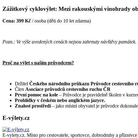
Zážitkový cyklovýlet: Mezi rakouskými vinohrady obl
Cena: 399 Kč
/ osoba (děti do 10 let zdarma)
Pozn.: Ve výše uvedených cenách nejsou zahrnuty návštěvy památek.
Proč na výlet s naším průvodcem?
Držitel
Českého národního průkazu Průvodce cestovního ru
Člen
Asociace průvodců cestovního ruchu ČR
První pomoc na kole
– Průvodce je pravidelně školen v kurzec
Prohlídky v českém nebo anglickém jazyce.
Znalost prostředí
– jako místní obyvatel je průvodce dokonal
E-výlety.cz
E-vylety.cz. Místo pro cestovatele, sportovce, dobrodruhy a příznivce 