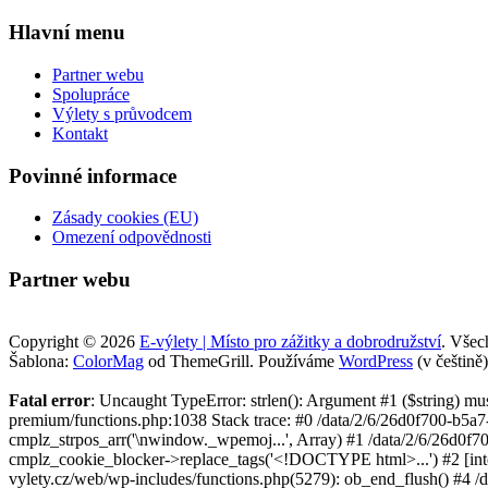
Hlavní menu
Partner webu
Spolupráce
Výlety s průvodcem
Kontakt
Povinné informace
Zásady cookies (EU)
Omezení odpovědnosti
Partner webu
Copyright © 2026
E-výlety | Místo pro zážitky a dobrodružství
. Všec
Šablona:
ColorMag
od ThemeGrill. Používáme
WordPress
(v češtině)
Fatal error
: Uncaught TypeError: strlen(): Argument #1 ($string) m
premium/functions.php:1038 Stack trace: #0 /data/2/6/26d0f700-b5a
cmplz_strpos_arr('\nwindow._wpemoj...', Array) #1 /data/2/6/26d0f
cmplz_cookie_blocker->replace_tags('<!DOCTYPE html>...') #2 [inte
vylety.cz/web/wp-includes/functions.php(5279): ob_end_flush() #4 