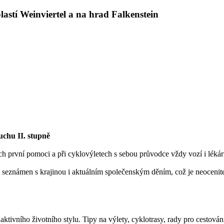
astí Weinviertel a na hrad Falkenstein
chu II. stupně
h první pomoci a při cyklovýletech s sebou průvodce vždy vozí i lékár
e seznámen s krajinou i aktuálním společenským děním, což je neoceni
aktivního životního stylu. Tipy na výlety, cyklotrasy, rady pro cestován