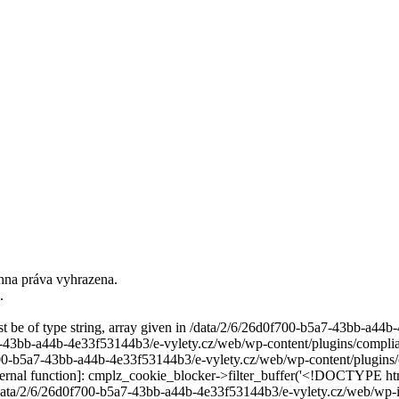
hna práva vyhrazena.
.
ust be of type string, array given in /data/2/6/26d0f700-b5a7-43bb-a4
7-43bb-a44b-4e33f53144b3/e-vylety.cz/web/wp-content/plugins/compli
700-b5a7-43bb-a44b-4e33f53144b3/e-vylety.cz/web/wp-content/plugins/
rnal function]: cmplz_cookie_blocker->filter_buffer('<!DOCTYPE htm
/data/2/6/26d0f700-b5a7-43bb-a44b-4e33f53144b3/e-vylety.cz/web/wp-i