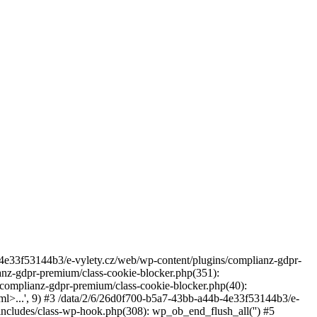
4b-4e33f53144b3/e-vylety.cz/web/wp-content/plugins/complianz-gdpr-
anz-gdpr-premium/class-cookie-blocker.php(351):
complianz-gdpr-premium/class-cookie-blocker.php(40):
l>...', 9) #3 /data/2/6/26d0f700-b5a7-43bb-a44b-4e33f53144b3/e-
ncludes/class-wp-hook.php(308): wp_ob_end_flush_all('') #5