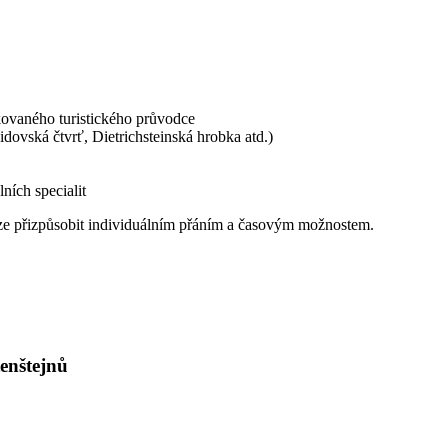
kovaného turistického průvodce
vská čtvrť, Dietrichsteinská hrobka atd.)
ních specialit
 lze přizpůsobit individuálním přáním a časovým možnostem.
tenštejnů