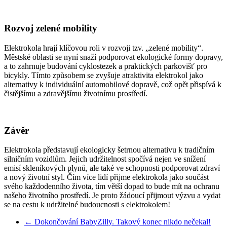
Rozvoj zelené mobility
Elektrokola hrají klíčovou roli v rozvoji tzv. „zelené mobility“.
Městské oblasti se nyní snaží podporovat ekologické formy dopravy,
a to zahrnuje budování cyklostezek a praktických parkovišť pro
bicykly. Tímto způsobem se zvyšuje atraktivita elektrokol jako
alternativy k individuální automobilové dopravě, což opět přispívá k
čistějšímu a zdravějšímu životnímu prostředí.
Závěr
Elektrokola představují ekologicky šetrnou alternativu k tradičním
silničním vozidlům. Jejich udržitelnost spočívá nejen ve snížení
emisí skleníkových plynů, ale také ve schopnosti podporovat zdraví
a nový životní styl. Čím více lidí přijme elektrokola jako součást
svého každodenního života, tím větší dopad to bude mít na ochranu
našeho životního prostředí. Je proto žádoucí přijmout výzvu a vydat
se na cestu k udržitelné budoucnosti s elektrokolem!
←
Dokončování BabyZilly. Takový konec nikdo nečekal!