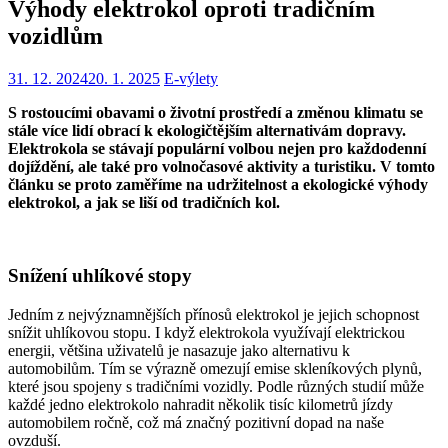
Výhody elektrokol oproti tradičním
vozidlům
31. 12. 2024
20. 1. 2025
E-výlety
S rostoucími obavami o životní prostředí a změnou klimatu se
stále více lidí obrací k ekologičtějším alternativám dopravy.
Elektrokola se stávají populární volbou nejen pro každodenní
dojíždění, ale také pro volnočasové aktivity a turistiku. V tomto
článku se proto zaměříme na udržitelnost a ekologické výhody
elektrokol, a jak se liší od tradičních kol.
Snížení uhlíkové stopy
Jedním z nejvýznamnějších přínosů elektrokol je jejich schopnost
snížit uhlíkovou stopu. I když elektrokola využívají elektrickou
energii, většina uživatelů je nasazuje jako alternativu k
automobilům. Tím se výrazně omezují emise skleníkových plynů,
které jsou spojeny s tradičními vozidly. Podle různých studií může
každé jedno elektrokolo nahradit několik tisíc kilometrů jízdy
automobilem ročně, což má značný pozitivní dopad na naše
ovzduší.