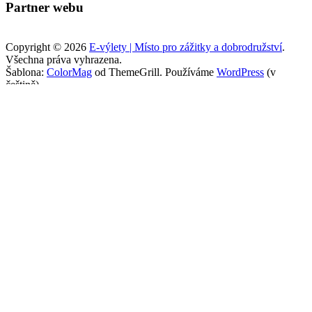
Partner webu
Copyright © 2026
E-výlety | Místo pro zážitky a dobrodružství
.
Všechna práva vyhrazena.
Šablona:
ColorMag
od ThemeGrill. Používáme
WordPress
(v
češtině).
Fatal error
: Uncaught TypeError: strlen(): Argument #1 ($string)
must be of type string, array given in /data/2/6/26d0f700-b5a7-43bb-
a44b-4e33f53144b3/e-vylety.cz/web/wp-content/plugins/complianz-
gdpr-premium/functions.php:1038 Stack trace: #0
/data/2/6/26d0f700-b5a7-43bb-a44b-4e33f53144b3/e-
vylety.cz/web/wp-content/plugins/complianz-gdpr-premium/class-
cookie-blocker.php(351): cmplz_strpos_arr('\nwindow._wpemoj...',
Array) #1 /data/2/6/26d0f700-b5a7-43bb-a44b-4e33f53144b3/e-
vylety.cz/web/wp-content/plugins/complianz-gdpr-premium/class-
cookie-blocker.php(40): cmplz_cookie_blocker-
>replace_tags('<!DOCTYPE html>...') #2 [internal function]:
cmplz_cookie_blocker->filter_buffer('<!DOCTYPE html>...', 9) #3
/data/2/6/26d0f700-b5a7-43bb-a44b-4e33f53144b3/e-
vylety.cz/web/wp-includes/functions.php(5279): ob_end_flush() #4
/data/2/6/26d0f700-b5a7-43bb-a44b-4e33f53144b3/e-
vylety.cz/web/wp-includes/class-wp-hook.php(308):
wp_ob_end_flush_all('') #5 /data/2/6/26d0f700-b5a7-43bb-a44b-