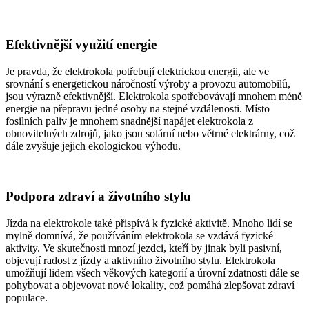
Efektivnější využití energie
Je pravda, že elektrokola potřebují elektrickou energii, ale ve
srovnání s energetickou náročností výroby a provozu automobilů,
jsou výrazně efektivnější. Elektrokola spotřebovávají mnohem méně
energie na přepravu jedné osoby na stejné vzdálenosti. Místo
fosilních paliv je mnohem snadnější napájet elektrokola z
obnovitelných zdrojů, jako jsou solární nebo větrné elektrárny, což
dále zvyšuje jejich ekologickou výhodu.
Podpora zdraví a životního stylu
Jízda na elektrokole také přispívá k fyzické aktivitě. Mnoho lidí se
mylně domnívá, že používáním elektrokola se vzdává fyzické
aktivity. Ve skutečnosti mnozí jezdci, kteří by jinak byli pasivní,
objevují radost z jízdy a aktivního životního stylu. Elektrokola
umožňují lidem všech věkových kategorií a úrovní zdatnosti dále se
pohybovat a objevovat nové lokality, což pomáhá zlepšovat zdraví
populace.