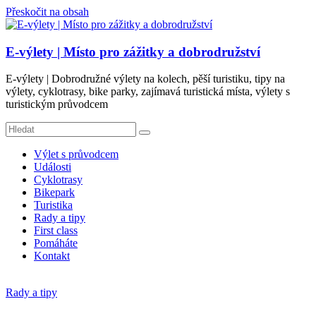
Přeskočit na obsah
E-výlety | Místo pro zážitky a dobrodružství
E-výlety | Dobrodružné výlety na kolech, pěší turistiku, tipy na
výlety, cyklotrasy, bike parky, zajímavá turistická místa, výlety s
turistickým průvodcem
Výlet s průvodcem
Události
Cyklotrasy
Bikepark
Turistika
Rady a tipy
First class
Pomáháte
Kontakt
Rady a tipy