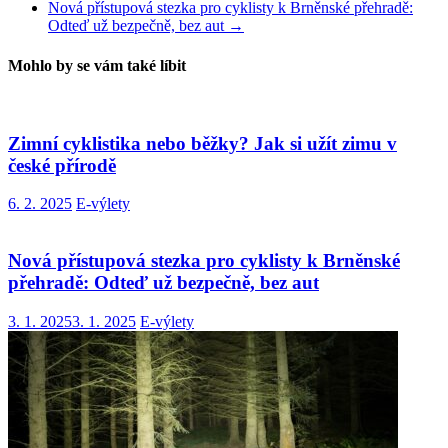
Nová přístupová stezka pro cyklisty k Brněnské přehradě:
Odteď už bezpečně, bez aut
→
Mohlo by se vám také líbit
Zimní cyklistika nebo běžky? Jak si užít zimu v
české přírodě
6. 2. 2025
E-výlety
Nová přístupová stezka pro cyklisty k Brněnské
přehradě: Odteď už bezpečně, bez aut
3. 1. 2025
3. 1. 2025
E-výlety