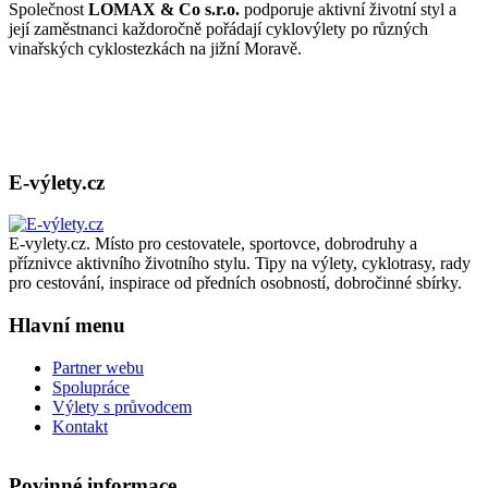
Společnost
LOMAX & Co s.r.o.
podporuje aktivní životní styl a
cyklotrasy,
její zaměstnanci každoročně pořádají cyklovýlety po různých
bike
vinařských cyklostezkách na jižní Moravě.
parky,
zajímavá
turistická
místa,
výlety
s
turistickým
E-výlety.cz
průvodcem
E-vylety.cz. Místo pro cestovatele, sportovce, dobrodruhy a
příznivce aktivního životního stylu. Tipy na výlety, cyklotrasy, rady
pro cestování, inspirace od předních osobností, dobročinné sbírky.
Hlavní menu
Partner webu
Spolupráce
Výlety s průvodcem
Kontakt
Povinné informace