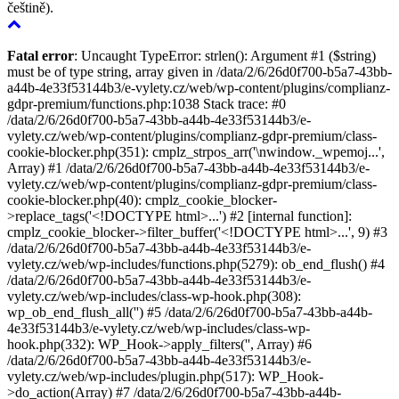
češtině).
Fatal error
: Uncaught TypeError: strlen(): Argument #1 ($string)
must be of type string, array given in /data/2/6/26d0f700-b5a7-43bb-
a44b-4e33f53144b3/e-vylety.cz/web/wp-content/plugins/complianz-
gdpr-premium/functions.php:1038 Stack trace: #0
/data/2/6/26d0f700-b5a7-43bb-a44b-4e33f53144b3/e-
vylety.cz/web/wp-content/plugins/complianz-gdpr-premium/class-
cookie-blocker.php(351): cmplz_strpos_arr('\nwindow._wpemoj...',
Array) #1 /data/2/6/26d0f700-b5a7-43bb-a44b-4e33f53144b3/e-
vylety.cz/web/wp-content/plugins/complianz-gdpr-premium/class-
cookie-blocker.php(40): cmplz_cookie_blocker-
>replace_tags('<!DOCTYPE html>...') #2 [internal function]:
cmplz_cookie_blocker->filter_buffer('<!DOCTYPE html>...', 9) #3
/data/2/6/26d0f700-b5a7-43bb-a44b-4e33f53144b3/e-
vylety.cz/web/wp-includes/functions.php(5279): ob_end_flush() #4
/data/2/6/26d0f700-b5a7-43bb-a44b-4e33f53144b3/e-
vylety.cz/web/wp-includes/class-wp-hook.php(308):
wp_ob_end_flush_all('') #5 /data/2/6/26d0f700-b5a7-43bb-a44b-
4e33f53144b3/e-vylety.cz/web/wp-includes/class-wp-
hook.php(332): WP_Hook->apply_filters('', Array) #6
/data/2/6/26d0f700-b5a7-43bb-a44b-4e33f53144b3/e-
vylety.cz/web/wp-includes/plugin.php(517): WP_Hook-
>do_action(Array) #7 /data/2/6/26d0f700-b5a7-43bb-a44b-