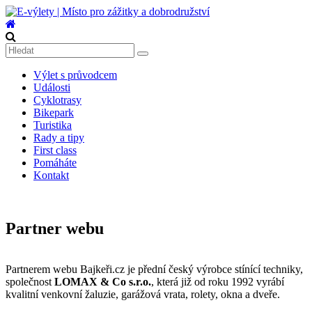
Přeskočit
na
obsah
E-
výlety
|
Výlet s průvodcem
Místo
Události
pro
Cyklotrasy
Bikepark
zážitky
Turistika
a
Rady a tipy
dobrodružství
First class
Pomáháte
E-
Kontakt
výlety
|
Dobrodružné
výlety
Partner webu
na
kolech,
pěší
Partnerem webu Bajkeři.cz je přední český výrobce stínící techniky,
turistiku,
společnost
LOMAX & Co s.r.o.
, která již od roku 1992 vyrábí
tipy
kvalitní venkovní žaluzie, garážová vrata, rolety, okna a dveře.
na
výlety,