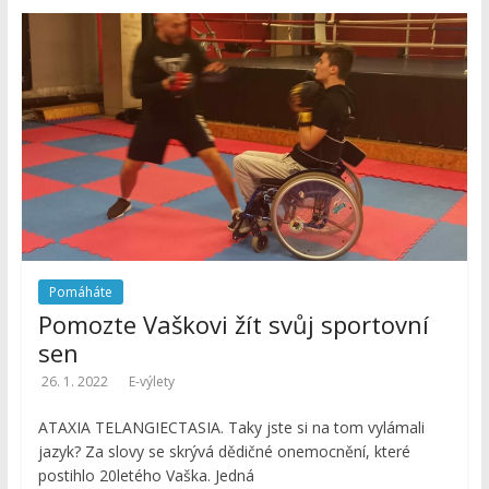
Pomáháte
Pomozte Vaškovi žít svůj sportovní
sen
26. 1. 2022
E-výlety
ATAXIA TELANGIECTASIA. Taky jste si na tom vylámali
jazyk? Za slovy se skrývá dědičné onemocnění, které
postihlo 20letého Vaška. Jedná