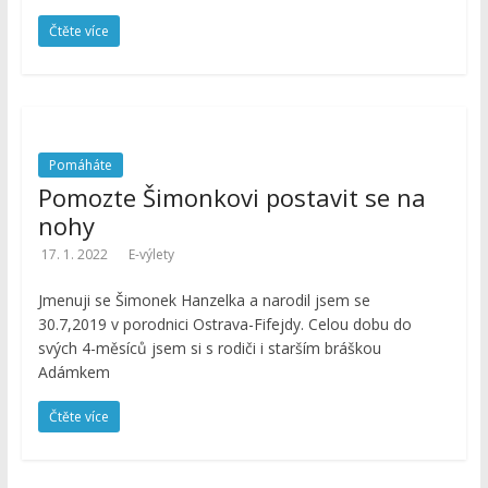
Čtěte více
Pomáháte
Pomozte Šimonkovi postavit se na
nohy
17. 1. 2022
E-výlety
Jmenuji se Šimonek Hanzelka a narodil jsem se
30.7,2019 v porodnici Ostrava-Fifejdy. Celou dobu do
svých 4-měsíců jsem si s rodiči i starším bráškou
Adámkem
Čtěte více