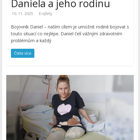
dobrodružství
Daniela a jeho rodinu
10. 11. 2025
E-výlety
E-
výlety
Bojovník Daniel – naším cílem je umožnit rodině bojovat s
|
touto situací co nejlépe. Daniel čelí vážným zdravotním
Dobrodružné
problémům a každý
výlety
na
Čtěte více
kolech,
pěší
turistiku,
tipy
na
výlety,
cyklotrasy,
bike
parky,
zajímavá
turistická