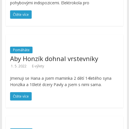
pohybovými indispozicemi. Elektrokola pro
Čtěte více
Pomáháte
Aby Honzík dohnal vrstevníky
1. 5. 2022
E-výlety
Jmenuji se Hana a jsem maminka 2 dětí 14letého syna
Honzíka a 10leté dcery Pavly a jsem s nimi sama.
Čtěte více