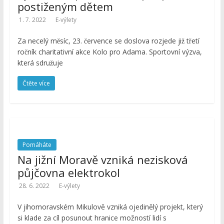
postiženým dětem
1. 7. 2022
E-výlety
Za necelý měsíc, 23. července se doslova rozjede již třetí
ročník charitativní akce Kolo pro Adama. Sportovní výzva,
která sdružuje
Čtěte více
Pomáháte
Na jižní Moravě vzniká nezisková
půjčovna elektrokol
28. 6. 2022
E-výlety
V jihomoravském Mikulově vzniká ojedinělý projekt, který
si klade za cíl posunout hranice možností lidí s