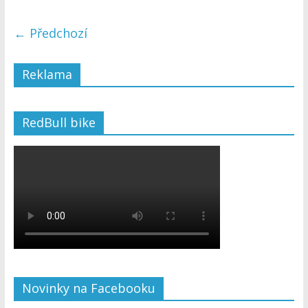
← Předchozí
Reklama
RedBull bike
Novinky na Facebooku