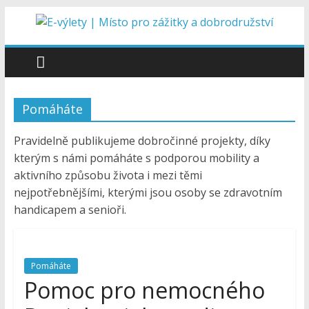
Přeskočit
na
E-
obsah
výlety
Pomáháte
|
Pravidelně publikujeme dobročinné projekty, díky
Místo
kterým s námi pomáháte s podporou mobility a
aktivního způsobu života i mezi těmi
pro
nejpotřebnějšími, kterými jsou osoby se zdravotním
handicapem a senioři.
zážitky
a
Pomáháte
Pomoc pro nemocného