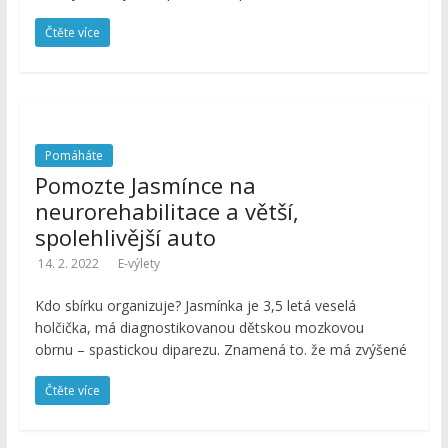
Čtěte více
Pomáháte
Pomozte Jasmínce na
neurorehabilitace a větší,
spolehlivější auto
14. 2. 2022
E-výlety
Kdo sbírku organizuje? Jasmínka je 3,5 letá veselá
holčička, má diagnostikovanou dětskou mozkovou
obrnu – spastickou diparezu. Znamená to. že má zvýšené
Čtěte více