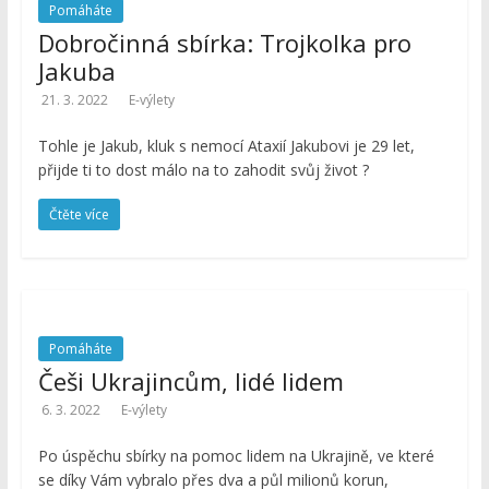
Pomáháte
Dobročinná sbírka: Trojkolka pro
Jakuba
21. 3. 2022
E-výlety
Tohle je Jakub, kluk s nemocí Ataxií Jakubovi je 29 let,
přijde ti to dost málo na to zahodit svůj život ?
Čtěte více
Pomáháte
Češi Ukrajincům, lidé lidem
6. 3. 2022
E-výlety
Po úspěchu sbírky na pomoc lidem na Ukrajině, ve které
se díky Vám vybralo přes dva a půl milionů korun,