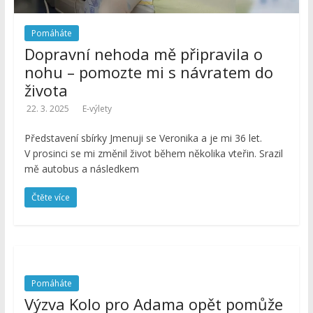
místa,
výlety
Pomáháte
s
Dopravní nehoda mě připravila o
turistickým
nohu – pomozte mi s návratem do
průvodcem
života
22. 3. 2025
E-výlety
Představení sbírky Jmenuji se Veronika a je mi 36 let.
V prosinci se mi změnil život během několika vteřin. Srazil
mě autobus a následkem
Čtěte více
Pomáháte
Výzva Kolo pro Adama opět pomůže