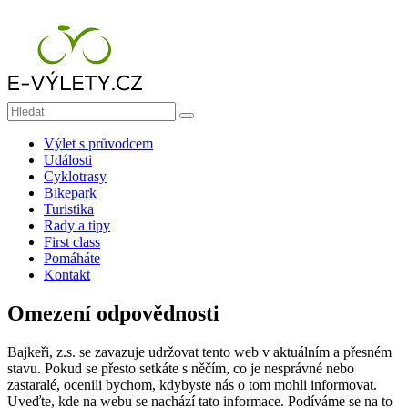
Přeskočit
na
obsah
E-
Výlet s průvodcem
výlety
Události
|
Cyklotrasy
Místo
Bikepark
pro
Turistika
Rady a tipy
zážitky
First class
a
Pomáháte
dobrodružství
Kontakt
E-
Omezení odpovědnosti
výlety
|
Bajkeři, z.s. se zavazuje udržovat tento web v aktuálním a přesném
Dobrodružné
stavu. Pokud se přesto setkáte s něčím, co je nesprávné nebo
výlety
zastaralé, ocenili bychom, kdybyste nás o tom mohli informovat.
na
Uveďte, kde na webu se nachází tato informace. Podíváme se na to
kolech,