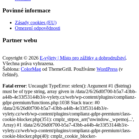
Povinné informace
Zásady cookies (EU)
Omezení odpovědnosti
Partner webu
Copyright © 2026
E-výlety | Místo pro zážitky a dobrodružství
.
Všechna práva vyhrazena.
Šablona:
ColorMag
od ThemeGrill. Používáme
WordPress
(v
češtině).
Fatal error
: Uncaught TypeError: strlen(): Argument #1 ($string)
must be of type string, array given in /data/2/6/26d0f700-b5a7-43bb-
a44b-4e33f53144b3/e-vylety.cz/web/wp-content/plugins/complianz-
gdpr-premium/functions.php:1038 Stack trace: #0
/data/2/6/26d0f700-b5a7-43bb-a44b-4e33f53144b3/e-
vylety.cz/web/wp-content/plugins/complianz-gdpr-premium/class-
cookie-blocker.php(351): cmplz_strpos_arr('\nwindow._wpemoj...',
Array) #1 /data/2/6/26d0f700-b5a7-43bb-a44b-4e33f53144b3/e-
vylety.cz/web/wp-content/plugins/complianz-gdpr-premium/class-
cookie-blocker.php(40): cmplz_cookie_blocker-