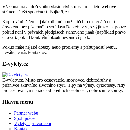
Všechna práva duševního vlastnictví k obsahu na této webové
stránce náleží společnosti Bajkeři, z.s..
Kopírování, šíření a jakékoli jiné použití těchto materiálů není
dovoleno bez písemného souhlasu Bajkeři, z.s., s výjimkou a pouze
pokud není v právních předpisech stanoveno jinak (například právo
citovat), pokud konkrétní obsah nestanoví jinak.
Pokud máte nějaké dotazy nebo problémy s přístupností webu,
neváhejte nás kontaktovat.
E-výlety.cz
E-vylety.cz. Místo pro cestovatele, sportovce, dobrodruhy a
příznivce aktivního životního stylu. Tipy na výlety, cyklotrasy, rady
pro cestování, inspirace od předních osobností, dobročinné sbírky.
Hlavní menu
Partner webu
Spolupráce
Výlety s průvodcem
Kontakt