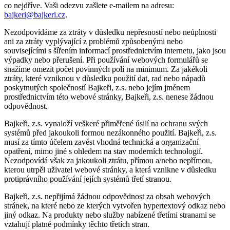
co nejdříve. Vaši odezvu zašlete e-mailem na adresu:
pěší
bajkeri@bajkeri.cz
.
turistiku,
tipy
Nezodpovídáme za ztráty v důsledku nepřesností nebo neúplnosti
na
ani za ztráty vyplývající z problémů způsobenými nebo
výlety,
souvisejícími s šířením informací prostřednictvím internetu, jako jsou
cyklotrasy,
výpadky nebo přerušení. Při používání webových formulářů se
bike
snažíme omezit počet povinných polí na minimum. Za jakékoli
parky,
ztráty, které vzniknou v důsledku použití dat, rad nebo nápadů
zajímavá
poskytnutých společností Bajkeři, z.s. nebo jejím jménem
turistická
prostřednictvím této webové stránky, Bajkeři, z.s. nenese žádnou
místa,
odpovědnost.
výlety
s
Bajkeři, z.s. vynaloží veškeré přiměřené úsilí na ochranu svých
turistickým
systémů před jakoukoli formou nezákonného použití. Bajkeři, z.s.
průvodcem
musí za tímto účelem zavést vhodná technická a organizační
opatření, mimo jiné s ohledem na stav moderních technologií.
Nezodpovídá však za jakoukoli ztrátu, přímou a/nebo nepřímou,
kterou utrpěl uživatel webové stránky, a která vznikne v důsledku
protiprávního používání jejích systémů třetí stranou.
Bajkeři, z.s. nepřijímá žádnou odpovědnost za obsah webových
stránek, na které nebo ze kterých vytvořen hypertextový odkaz nebo
jiný odkaz. Na produkty nebo služby nabízené třetími stranami se
vztahují platné podmínky těchto třetích stran.