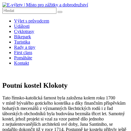
Přeskočit
na
obsah
E-
Výlet s průvodcem
výlety
Události
|
Cyklotrasy
Místo
Bikepark
pro
Turistika
Rady a tipy
zážitky
First class
a
Pomáháte
dobrodružství
Kontakt
E-
výlety
|
Poutní kostel Klokoty
Dobrodružné
výlety
Tato římsko-katolická farnost byla založena kolem roku 1700
na
v místě bývalého gotického kostelíka a díky finančním příspěvkům
kolech,
bohatých mecenášů z významných šlechtických rodů i z řad
pěší
táborských obchodníků byla budována bezmála třicet let. Samotný
turistiku,
kostel, jehož projekt si vzal za vzor patrně dílo jednoho
tipy
z nejtalentovanějších architektů své doby, Jana Santiniho, se
na
podařilo dokončit již v roce 1714. Postupně ke kostelu přibyly ještě
výlety,