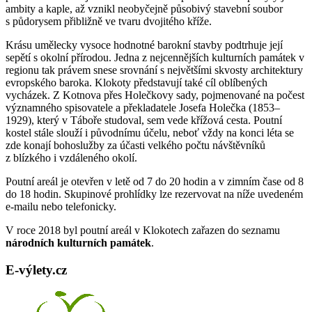
ambity a kaple, až vznikl neobyčejně působivý stavební soubor
cyklotrasy,
s půdorysem přibližně ve tvaru dvojitého kříže.
bike
parky,
Krásu umělecky vysoce hodnotné barokní stavby podtrhuje její
zajímavá
sepětí s okolní přírodou. Jedna z nejcennějších kulturních památek v
turistická
regionu tak právem snese srovnání s největšími skvosty architektury
místa,
evropského baroka. Klokoty představují také cíl oblíbených
výlety
vycházek. Z Kotnova přes Holečkovy sady, pojmenované na počest
s
významného spisovatele a překladatele Josefa Holečka (1853–
turistickým
1929), který v Táboře studoval, sem vede křížová cesta. Poutní
průvodcem
kostel stále slouží i původnímu účelu, neboť vždy na konci léta se
zde konají bohoslužby za účasti velkého počtu návštěvníků
z blízkého i vzdáleného okolí.
Poutní areál je otevřen v letě od 7 do 20 hodin a v zimním čase od 8
do 18 hodin. Skupinové prohlídky lze rezervovat na níže uvedeném
e-mailu nebo telefonicky.
V roce 2018 byl poutní areál v Klokotech zařazen do seznamu
národních kulturních památek
.
E-výlety.cz