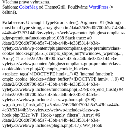
Všechna práva vyhrazena.
Šablona:
ColorMag
od ThemeGrill. Používáme
WordPress
(v
češtině).
Fatal error
: Uncaught TypeError: strlen(): Argument #1 ($string)
must be of type string, array given in /data/2/6/26d0f700-b5a7-43bb-
a44b-4e33f53144b3/e-vylety.cz/web/wp-content/plugins/complianz-
gdpr-premium/functions.php:1038 Stack trace: #0
/data/2/6/26d0f700-b5a7-43bb-a44b-4e33f53144b3/e-
vylety.cz/web/wp-content/plugins/complianz-gdpr-premium/class-
cookie-blocker.php(351): cmplz_strpos_arr('\nwindow._wpemoj...',
Array) #1 /data/2/6/26d0f700-b5a7-43bb-a44b-4e33f53144b3/e-
vylety.cz/web/wp-content/plugins/complianz-gdpr-premium/class-
cookie-blocker.php(40): cmplz_cookie_blocker-
>replace_tags('<!DOCTYPE html>...') #2 [internal function]:
cmplz_cookie_blocker->filter_buffer('<!DOCTYPE html>...', 9) #3
/data/2/6/26d0f700-b5a7-43bb-a44b-4e33f53144b3/e-
vylety.cz/web/wp-includes/functions.php(5279): ob_end_flush() #4
/data/2/6/26d0f700-b5a7-43bb-a44b-4e33f53144b3/e-
vylety.cz/web/wp-includes/class-wp-hook.php(308):
wp_ob_end_flush_all('') #5 /data/2/6/26d0f700-b5a7-43bb-a44b-
4e33f53144b3/e-vylety.cz/web/wp-includes/class-wp-
hook.php(332): WP_Hook->apply_filters('', Array) #6
/data/2/6/26d0f700-b5a7-43bb-a44b-4e33f53144b3/e-
vylety.cz/web/wp-includes/plugin.php(517): WP_Hook-