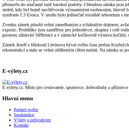
přestavěn do současné raně barokní podoby. Chloubou zámku jsou jeho
století, kdy byl hojně navštěvován významnými osobnostmi, hlavně h
symfonie č.3 Eroica. V areálu bylo jedinečné rozsáhlé arboretum s mn
Zvenku zámek působí velmi zanedbaným a zchátralým dojmem, avšak 
expozic. Prohlídky jsou zaměřeny pro jednotlivce, skupiny i celé rod
prostoru zámecké Stříbrnice a v zámecké kočárovně výstavu kočárů, s
Zámek Jezeří v blízkosti Litvínova býval svého času perlou Krušných 
rekonstrukcí a stalo se velmi oblíbeným cílem turistů. Na zámku se po
E-výlety.cz
E-vylety.cz. Místo pro cestovatele, sportovce, dobrodruhy a příznivce 
Hlavní menu
Partner webu
Spolupráce
Výlety s průvodcem
Kontakt