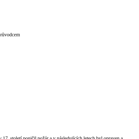
m průvodcem
. století poničil požár a v následujících letech byl opraven a