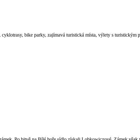
, cyklotrasy, bike parky, zajímavá turistická místa, výlety s turistický
ek. Po bitvě na Bílé hoře sídlo získali Lobkowiczové. Zámek však v 17