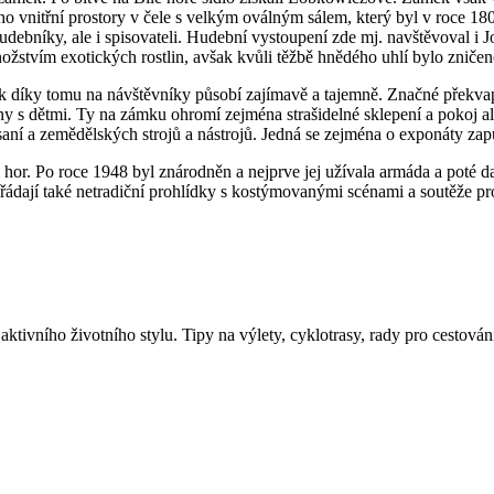
 vnitřní prostory v čele s velkým oválným sálem, který byl v roce 180
udebníky, ale i spisovateli. Hudební vystoupení zde mj. navštěvoval i
ožstvím exotických rostlin, avšak kvůli těžbě hnědého uhlí bylo zničen
díky tomu na návštěvníky působí zajímavě a tajemně. Značné překvap
iny s dětmi. Ty na zámku ohromí zejména strašidelné sklepení a pokoj al
aní a zemědělských strojů a nástrojů. Jedná se zejména o exponáty za
hor. Po roce 1948 byl znárodněn a nejprve jej užívala armáda a poté dal
řádají také netradiční prohlídky s kostýmovanými scénami a soutěže pro
aktivního životního stylu. Tipy na výlety, cyklotrasy, rady pro cestován