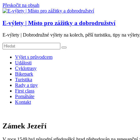
Přeskočit na obsah
E-výlety | Místo pro zážitky a dobrodružství
E-výlety | Dobrodružné výlety na kolech, pěší turistiku, tipy na výlety
Výlet s průvodcem
Události
Cyklotrasy
Bikepark
Turistika
Rady a tipy
First class
Pomáháte
Kontakt
Zámek Jezeří
V roce 1549 byl původní středověký hrad přebudován na renesanční zám