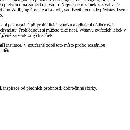
5 přetvořen na zámecké divadlo. Největší éru zámek zažíval v 19.
 Johann Wolfgang Goethe a Ludwig van Beethoven zde představil svoji
o.
ení pak nastává při prohlídkách zámku a odhalení nádherných
chymisty. Prohlédnout si můžete také např. výstavu zvířecích lebek v
půjčené ze soukromých sbírek.
ší instituce. V současné době toto místo prošlo rozsáhlou
 děti.
í, inspirace od předních osobností, dobročinné sbírky.