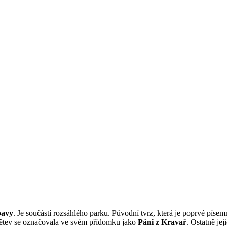
, cyklotrasy, bike parky, zajímavá turistická místa, výlety s turistický
avy
. Je součástí rozsáhlého parku. Původní tvrz, která je poprvé pí
větev se označovala ve svém přídomku jako
Páni z Kravař
. Ostatně je