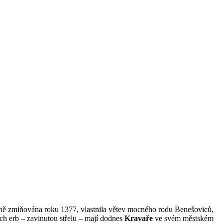
m průvodcem
semně zmiňována roku 1377, vlastnila větev mocného rodu Benešoviců,
jich erb – zavinutou střelu – mají dodnes
Kravaře
ve svém městském