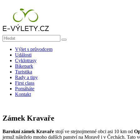
Přeskočit na obsah
E-výlety | Místo pro zážitky a dobrodružství
Výlet s průvodcem
Události
E-výlety | Dobrodružné výlety na kolech, pěší turistiku, tipy na výlety
Cyklotrasy
Bikepark
Turistika
Rady a tipy
First class
Pomáháte
Kontakt
Zámek Kravaře
Barokní zámek Kravaře
stojí ve stejnojmenné obci asi 10 km od
Op
jemuž náleželo mnoho dalších panství na Moravě i v Čechách. Tato 