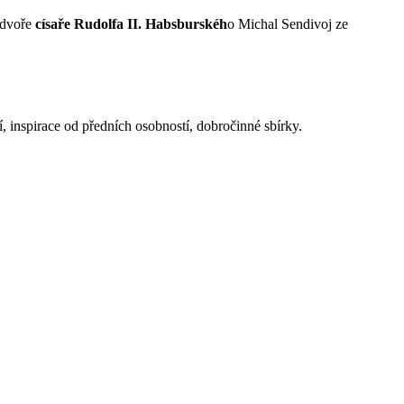
a dvoře
císaře Rudolfa II. Habsburskéh
o Michal Sendivoj ze
í, inspirace od předních osobností, dobročinné sbírky.