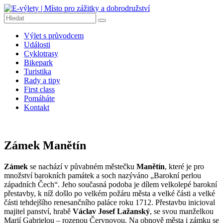
Přeskočit
na
obsah
E-
Výlet s průvodcem
výlety
Události
|
Cyklotrasy
Místo
Bikepark
pro
Turistika
Rady a tipy
zážitky
First class
a
Pomáháte
dobrodružství
Kontakt
E-
výlety
|
Zámek Manětín
Dobrodružné
výlety
Zámek
se nachází v půvabném městečku
Manětín
, které je pro
na
množství barokních památek a soch nazýváno „Barokní perlou
kolech,
západních Čech“. Jeho současná podoba je dílem velkolepé barokní
pěší
přestavby, k níž došlo po velkém požáru města a velké části a velké
turistiku,
části tehdejšího renesančního paláce roku 1712. Přestavbu inicioval
tipy
majitel panství, hrabě
Václav Josef Lažanský
, se svou manželkou
na
Marií Gabrielou – rozenou Červnovou. Na obnově města i zámku se
výlety,