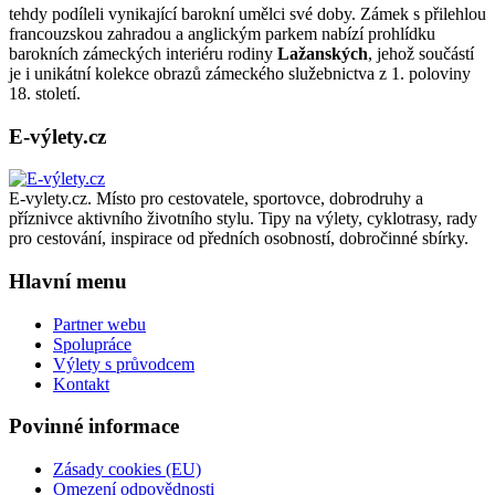
tehdy podíleli vynikající barokní umělci své doby. Zámek s přilehlou
cyklotrasy,
francouzskou zahradou a anglickým parkem nabízí prohlídku
bike
barokních zámeckých interiéru rodiny
Lažanských
, jehož součástí
parky,
je i unikátní kolekce obrazů zámeckého služebnictva z 1. poloviny
zajímavá
18. století.
turistická
místa,
E-výlety.cz
výlety
s
turistickým
průvodcem
E-vylety.cz. Místo pro cestovatele, sportovce, dobrodruhy a
příznivce aktivního životního stylu. Tipy na výlety, cyklotrasy, rady
pro cestování, inspirace od předních osobností, dobročinné sbírky.
Hlavní menu
Partner webu
Spolupráce
Výlety s průvodcem
Kontakt
Povinné informace
Zásady cookies (EU)
Omezení odpovědnosti