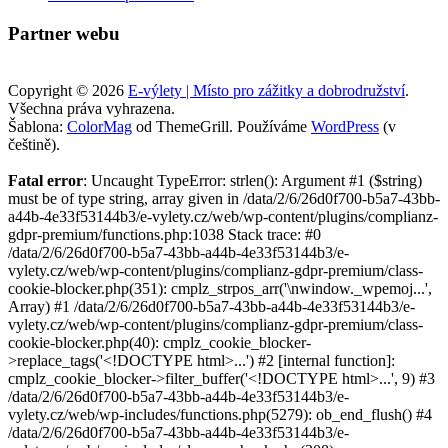
Partner webu
Copyright © 2026
E-výlety | Místo pro zážitky a dobrodružství
.
Všechna práva vyhrazena.
Šablona:
ColorMag
od ThemeGrill. Používáme
WordPress
(v
češtině).
Fatal error
: Uncaught TypeError: strlen(): Argument #1 ($string)
must be of type string, array given in /data/2/6/26d0f700-b5a7-43bb-
a44b-4e33f53144b3/e-vylety.cz/web/wp-content/plugins/complianz-
gdpr-premium/functions.php:1038 Stack trace: #0
/data/2/6/26d0f700-b5a7-43bb-a44b-4e33f53144b3/e-
vylety.cz/web/wp-content/plugins/complianz-gdpr-premium/class-
cookie-blocker.php(351): cmplz_strpos_arr('\nwindow._wpemoj...',
Array) #1 /data/2/6/26d0f700-b5a7-43bb-a44b-4e33f53144b3/e-
vylety.cz/web/wp-content/plugins/complianz-gdpr-premium/class-
cookie-blocker.php(40): cmplz_cookie_blocker-
>replace_tags('<!DOCTYPE html>...') #2 [internal function]:
cmplz_cookie_blocker->filter_buffer('<!DOCTYPE html>...', 9) #3
/data/2/6/26d0f700-b5a7-43bb-a44b-4e33f53144b3/e-
vylety.cz/web/wp-includes/functions.php(5279): ob_end_flush() #4
/data/2/6/26d0f700-b5a7-43bb-a44b-4e33f53144b3/e-