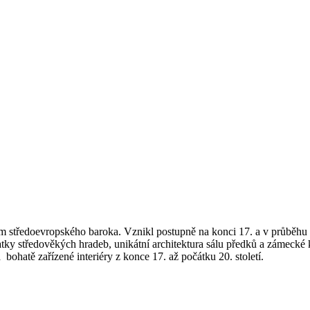
 středoevropského baroka. Vznikl postupně na konci 17. a v průběhu 
y středověkých hradeb, unikátní architektura sálu předků a zámecké 
hatě zařízené interiéry z konce 17. až počátku 20. století.