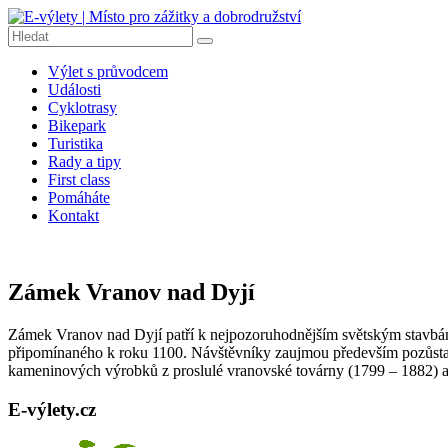
Přeskočit
na
obsah
E-
Výlet s průvodcem
výlety
Události
|
Cyklotrasy
Místo
Bikepark
pro
Turistika
Rady a tipy
zážitky
First class
a
Pomáháte
dobrodružství
Kontakt
E-
výlety
|
Zámek Vranov nad Dyjí
Dobrodružné
výlety
Zámek Vranov nad Dyjí patří k nejpozoruhodnějším světským stavbám
na
připomínaného k roku 1100. Návštěvníky zaujmou především pozůstatk
kolech,
kameninových výrobků z proslulé vranovské továrny (1799 – 1882) a bo
pěší
turistiku,
E-výlety.cz
tipy
na
výlety,