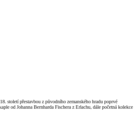
18. století přestavbou z původního zemanského hradu poprvé
kaple od Johanna Bernharda Fischera z Erlachu, dále početná kolekce