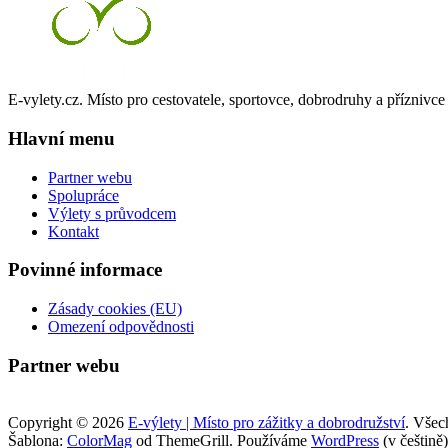
cyklotrasy,
bike
parky,
zajímavá
turistická
E-vylety.cz. Místo pro cestovatele, sportovce, dobrodruhy a příznivce 
místa,
výlety
Hlavní menu
s
turistickým
průvodcem
Partner webu
Spolupráce
Výlety s průvodcem
Kontakt
Povinné informace
Zásady cookies (EU)
Omezení odpovědnosti
Partner webu
Copyright © 2026
E-výlety | Místo pro zážitky a dobrodružství
. Všec
Šablona:
ColorMag
od ThemeGrill. Používáme
WordPress
(v češtině)