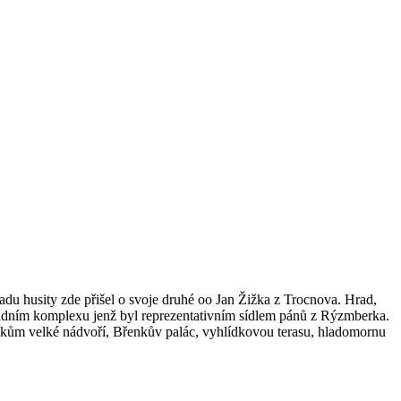
adu husity zde přišel o svoje druhé oo Jan Žižka z Trocnova. Hrad,
hradním komplexu jenž byl reprezentativním sídlem pánů z Rýzmberka.
ěvníkům velké nádvoří, Břenkův palác, vyhlídkovou terasu, hladomornu