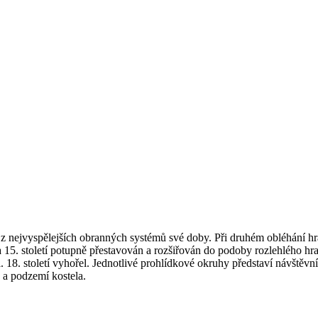
 z nejvyspělejších obranných systémů své doby. Při druhém obléhání hr
 a 15. století potupně přestavován a rozšiřován do podoby rozlehlého 
Pol. 18. století vyhořel. Jednotlivé prohlídkové okruhy představí návšt
 a podzemí kostela.