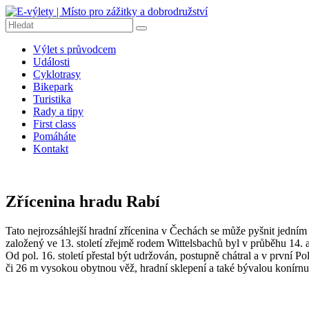
Přeskočit
na
obsah
E-
Výlet s průvodcem
výlety
Události
|
Cyklotrasy
Místo
Bikepark
pro
Turistika
Rady a tipy
zážitky
First class
a
Pomáháte
dobrodružství
Kontakt
E-
výlety
|
Zřícenina hradu Rabí
Dobrodružné
výlety
Tato nejrozsáhlejší hradní zřícenina v Čechách se může pyšnit jedním
na
založený ve 13. století zřejmě rodem Wittelsbachů byl v průběhu 14.
kolech,
Od pol. 16. století přestal být udržován, postupně chátral a v první 
pěší
či 26 m vysokou obytnou věž, hradní sklepení a také bývalou konírnu
turistiku,
tipy
na
výlety,