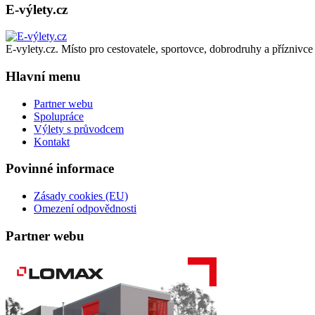
E-výlety.cz
cyklotrasy,
bike
parky,
zajímavá
E-vylety.cz. Místo pro cestovatele, sportovce, dobrodruhy a příznivce 
turistická
místa,
Hlavní menu
výlety
s
Partner webu
turistickým
Spolupráce
průvodcem
Výlety s průvodcem
Kontakt
Povinné informace
Zásady cookies (EU)
Omezení odpovědnosti
Partner webu