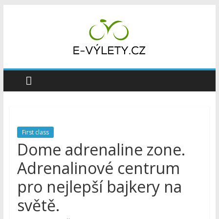
Přeskočit
na
obsah
E-
výlety
|
First class
Místo
Dome adrenaline zone.
Adrenalinové centrum
pro
pro nejlepší bajkery na
zážitky
světě.