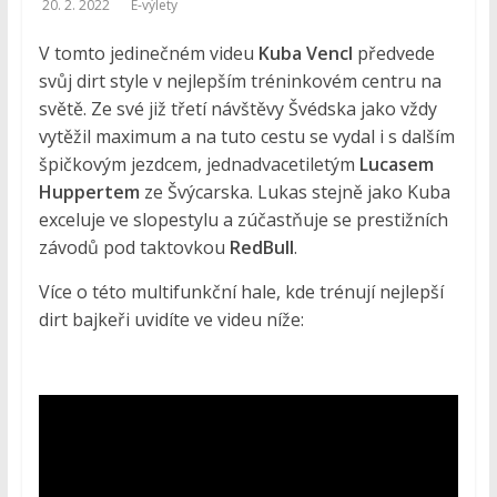
20. 2. 2022
E-výlety
a
V tomto jedinečném videu
Kuba Vencl
předvede
dobrodružství
svůj dirt style v nejlepším tréninkovém centru na
světě. Ze své již třetí návštěvy Švédska jako vždy
E-
vytěžil maximum a na tuto cestu se vydal i s dalším
výlety
špičkovým jezdcem, jednadvacetiletým
Lucasem
|
Huppertem
ze Švýcarska. Lukas stejně jako Kuba
Dobrodružné
exceluje ve slopestylu a zúčastňuje se prestižních
výlety
závodů pod taktovkou
RedBull
.
na
Více o této multifunkční hale, kde trénují nejlepší
kolech,
dirt bajkeři uvidíte ve videu níže:
pěší
turistiku,
tipy
na
výlety,
cyklotrasy,
bike