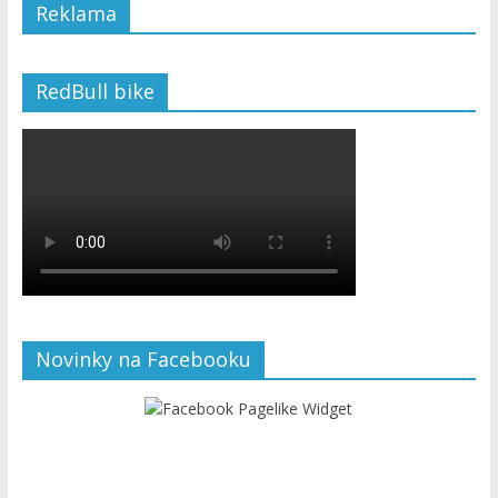
Reklama
RedBull bike
Novinky na Facebooku