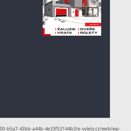
d0f700-b5a7-43bb-a44b-4e33f53144b3/e-vylety.cz/web/wp-