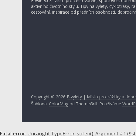
E-vylety.cz. Místo pro cestovatele, sportovce, dobrod
aktivního životního stylu. Tipy na výlety, cyklotrasy, r
cestování, inspirace od předních osobností, dobročinn
Copyright © 2026
E-výlety | Místo pro zážitky a dobr
Šablona:
ColorMag
od ThemeGrill. Používáme
WordP
Fatal error
: Uncaught TypeError: strlen(): Argument #1 ($s