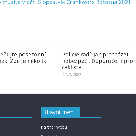
 musíte vidět! Slopestyle Crankworx Rotorua 2021
eňujte posezónní
Policie radí: Jak přecházet
ek. Zde je několik
nebezpečí. Doporučení pro
cyklisty.
17. 3. 2022
Hlavní menu
Partner webu