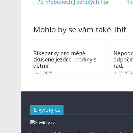
←
Po hřebenech Jizerských hor
To
Mohlo by se vám také líbit
Bikeparky pro méně
Nepodc
zkušené jezdce i rodiny s
odpočin
dětmi
rad.
14. 1. 2025
1. 12. 2024
E-výlety.cz