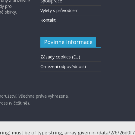
ruhy a příznivce
Spolupráce
ady pro
Výlety s průvodcem
é sbírky.
Kontakt
Povinné informace
Zásady cookies (EU)
Omezení odpovědnosti
odružství
. Všechna práva vyhrazena.
ress
(v češtině).
tring) must be of type string, array given in /data/2/6/26