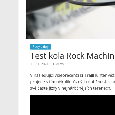
E-
výlety
|
Dobrodružné
výlety
na
kolech,
Rady a tipy
pěší
Test kola Rock Machin
turistiku,
tipy
13. 11. 2021
E-výlety
na
V následující videorecenzi si TrailHunter 
výlety,
projede s tím několik různých obtížností lesn
cyklotrasy,
své časté jízdy v nejnáročnějších terénech.
bike
parky,
zajímavá
turistická
místa,