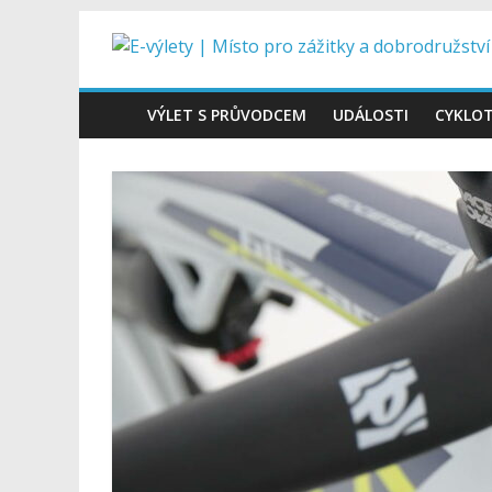
Přeskočit
E-
na
obsah
výlety
VÝLET S PRŮVODCEM
UDÁLOSTI
CYKLO
|
Místo
pro
zážitky
a
dobrodružství