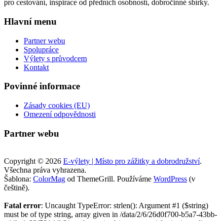
pro cestování, inspirace od předních osobností, dobročinné sbírky.
Hlavní menu
Partner webu
Spolupráce
Výlety s průvodcem
Kontakt
Povinné informace
Zásady cookies (EU)
Omezení odpovědnosti
Partner webu
Copyright © 2026
E-výlety | Místo pro zážitky a dobrodružství
.
Všechna práva vyhrazena.
Šablona:
ColorMag
od ThemeGrill. Používáme
WordPress
(v
češtině).
Fatal error
: Uncaught TypeError: strlen(): Argument #1 ($string)
must be of type string, array given in /data/2/6/26d0f700-b5a7-43bb-