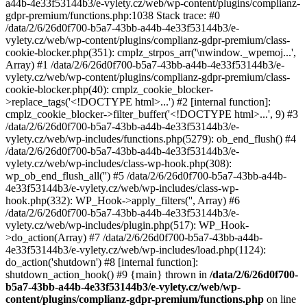
a44b-4e33f53144b3/e-vylety.cz/web/wp-content/plugins/complianz-
gdpr-premium/functions.php:1038 Stack trace: #0
/data/2/6/26d0f700-b5a7-43bb-a44b-4e33f53144b3/e-
vylety.cz/web/wp-content/plugins/complianz-gdpr-premium/class-
cookie-blocker.php(351): cmplz_strpos_arr('\nwindow._wpemoj...',
Array) #1 /data/2/6/26d0f700-b5a7-43bb-a44b-4e33f53144b3/e-
vylety.cz/web/wp-content/plugins/complianz-gdpr-premium/class-
cookie-blocker.php(40): cmplz_cookie_blocker-
>replace_tags('<!DOCTYPE html>...') #2 [internal function]:
cmplz_cookie_blocker->filter_buffer('<!DOCTYPE html>...', 9) #3
/data/2/6/26d0f700-b5a7-43bb-a44b-4e33f53144b3/e-
vylety.cz/web/wp-includes/functions.php(5279): ob_end_flush() #4
/data/2/6/26d0f700-b5a7-43bb-a44b-4e33f53144b3/e-
vylety.cz/web/wp-includes/class-wp-hook.php(308):
wp_ob_end_flush_all('') #5 /data/2/6/26d0f700-b5a7-43bb-a44b-
4e33f53144b3/e-vylety.cz/web/wp-includes/class-wp-
hook.php(332): WP_Hook->apply_filters('', Array) #6
/data/2/6/26d0f700-b5a7-43bb-a44b-4e33f53144b3/e-
vylety.cz/web/wp-includes/plugin.php(517): WP_Hook-
>do_action(Array) #7 /data/2/6/26d0f700-b5a7-43bb-a44b-
4e33f53144b3/e-vylety.cz/web/wp-includes/load.php(1124):
do_action('shutdown') #8 [internal function]:
shutdown_action_hook() #9 {main} thrown in
/data/2/6/26d0f700-
b5a7-43bb-a44b-4e33f53144b3/e-vylety.cz/web/wp-
content/plugins/complianz-gdpr-premium/functions.php
on line