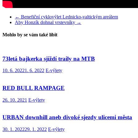
←
Benefiční cyklovýlet Lednicko-valtickým areálem
Aby Honzík dohnal vrstevníky
→
Mohlo by se vám také líbit
73letá bajkerka sjíždí traily na MTB
10. 6. 2022
1. 6. 2022
E-výlety
RED BULL RAMPAGE
26. 10. 2021
E-výlety
URBAN downhill aneb divoké sjezdy ulicemi města
30. 1. 2022
29. 1. 2022
E-výlety