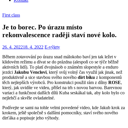
Kontakt
First class
Je to borec. Po úrazu místo
rekonvalescence raději staví nové kolo.
26. 4. 2022
18. 4. 2022
E-výlety
Během zotavování po úrazu snad málokoho baví jen tak ležet v
klidovém režimu a dívat se do prázdna (alespoň co se týče běžně
aktivních lidí). To platí dvojnásob o známém slopestyle a enduro
jezdci
Jakubu Venclovi
, který svůj volný čas využil jak jinak, než
produktivně a sice stavbou svého nového
dirt biku
z komponentů
těch nejlepších výrobců. Pro konstrukci použil rám z dílny
ROSE
,
který, jak uvidíte ve videu, přišel na trh s novou barvou. Barevnou
variaci a funkčnost dalších dílů Kuba seskákal tak, aby kolo bylo co
nejlehčí a skvěle ovladatelné.
Podívejte se sami na tohle velmi povedené video, kde Jakub krok za
krokem, ještě společně s dalšími pomocníky, staví svého nového
dirťáka a popisuje jeho výhody.