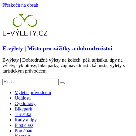
Přeskočit na obsah
E-výlety | Místo pro zážitky a dobrodružství
E-výlety | Dobrodružné výlety na kolech, pěší turistiku, tipy na
výlety, cyklotrasy, bike parky, zajímavá turistická místa, výlety s
turistickým průvodcem
Výlet s průvodcem
Události
Cyklotrasy
Bikepark
Turistika
Rady a tipy
First class
Pomáháte