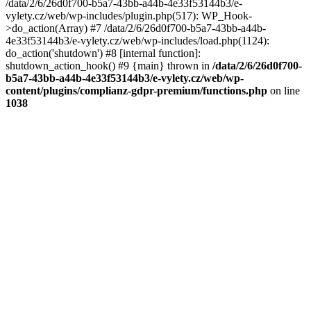
/data/2/6/26d0f700-b5a7-43bb-a44b-4e33f53144b3/e-
vylety.cz/web/wp-includes/plugin.php(517): WP_Hook-
>do_action(Array) #7 /data/2/6/26d0f700-b5a7-43bb-a44b-
4e33f53144b3/e-vylety.cz/web/wp-includes/load.php(1124):
do_action('shutdown') #8 [internal function]:
shutdown_action_hook() #9 {main} thrown in
/data/2/6/26d0f700-
b5a7-43bb-a44b-4e33f53144b3/e-vylety.cz/web/wp-
content/plugins/complianz-gdpr-premium/functions.php
on line
1038