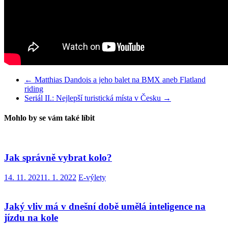
←
Matthias Dandois a jeho balet na BMX aneb Flatland
riding
Seriál II.: Nejlepší turistická místa v Česku
→
Mohlo by se vám také líbit
Jak správně vybrat kolo?
14. 11. 2021
1. 1. 2022
E-výlety
Jaký vliv má v dnešní době umělá inteligence na
jízdu na kole