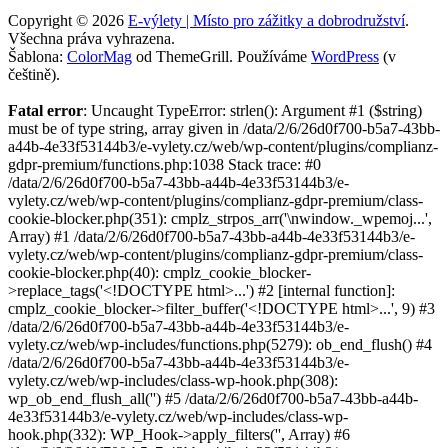
Copyright © 2026
E-výlety | Místo pro zážitky a dobrodružství
.
Všechna práva vyhrazena.
Šablona:
ColorMag
od ThemeGrill. Používáme
WordPress
(v
češtině).
Fatal error
: Uncaught TypeError: strlen(): Argument #1 ($string)
must be of type string, array given in /data/2/6/26d0f700-b5a7-43bb-
a44b-4e33f53144b3/e-vylety.cz/web/wp-content/plugins/complianz-
gdpr-premium/functions.php:1038 Stack trace: #0
/data/2/6/26d0f700-b5a7-43bb-a44b-4e33f53144b3/e-
vylety.cz/web/wp-content/plugins/complianz-gdpr-premium/class-
cookie-blocker.php(351): cmplz_strpos_arr('\nwindow._wpemoj...',
Array) #1 /data/2/6/26d0f700-b5a7-43bb-a44b-4e33f53144b3/e-
vylety.cz/web/wp-content/plugins/complianz-gdpr-premium/class-
cookie-blocker.php(40): cmplz_cookie_blocker-
>replace_tags('<!DOCTYPE html>...') #2 [internal function]:
cmplz_cookie_blocker->filter_buffer('<!DOCTYPE html>...', 9) #3
/data/2/6/26d0f700-b5a7-43bb-a44b-4e33f53144b3/e-
vylety.cz/web/wp-includes/functions.php(5279): ob_end_flush() #4
/data/2/6/26d0f700-b5a7-43bb-a44b-4e33f53144b3/e-
vylety.cz/web/wp-includes/class-wp-hook.php(308):
wp_ob_end_flush_all('') #5 /data/2/6/26d0f700-b5a7-43bb-a44b-
4e33f53144b3/e-vylety.cz/web/wp-includes/class-wp-
hook.php(332): WP_Hook->apply_filters('', Array) #6