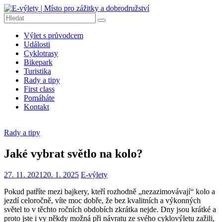
Přeskočit
na
obsah
E-
Výlet s průvodcem
výlety
Události
|
Cyklotrasy
Místo
Bikepark
pro
Turistika
Rady a tipy
zážitky
First class
a
Pomáháte
dobrodružství
Kontakt
E-
výlety
Rady a tipy
|
Dobrodružné
Jaké vybrat světlo na kolo?
výlety
na
27. 11. 2021
20. 1. 2025
E-výlety
kolech,
pěší
Pokud patříte mezi bajkery, kteří rozhodně „nezazimovávají“ kolo a
turistiku,
jezdí celoročně, víte moc dobře, že bez kvalitních a výkonných
tipy
světel to v těchto ročních obdobích zkrátka nejde. Dny jsou krátké a
na
proto jste i vy někdy možná při návratu ze svého cyklovýletu zažili,
výlety,