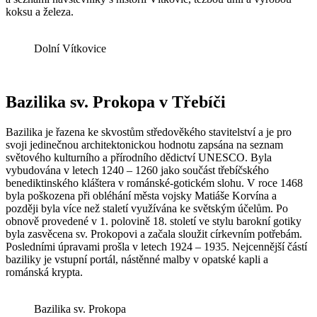
koksu a železa.
Dolní Vítkovice
Bazilika sv. Prokopa v Třebíči
Bazilika je řazena ke skvostům středověkého stavitelství a je pro
svoji jedinečnou architektonickou hodnotu zapsána na seznam
světového kulturního a přírodního dědictví UNESCO. Byla
vybudována v letech 1240 – 1260 jako součást třebíčského
benediktinského kláštera v románské-gotickém slohu. V roce 1468
byla poškozena při obléhání města vojsky Matiáše Korvína a
později byla více než staletí využívána ke světským účelům. Po
obnově provedené v 1. polovině 18. století ve stylu barokní gotiky
byla zasvěcena sv. Prokopovi a začala sloužit církevním potřebám.
Posledními úpravami prošla v letech 1924 – 1935. Nejcennější částí
baziliky je vstupní portál, nástěnné malby v opatské kapli a
románská krypta.
Bazilika sv. Prokopa