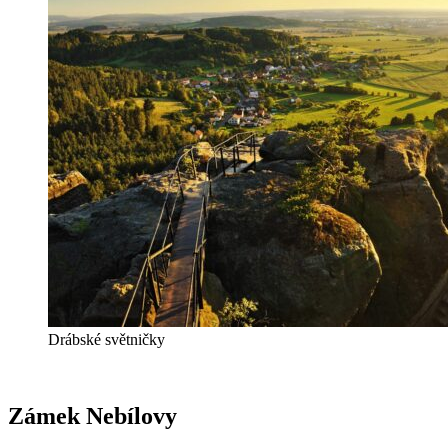
Drábské světničky
Zámek Nebílovy