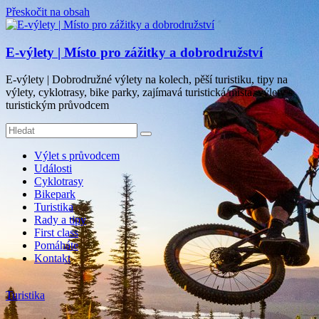
Přeskočit na obsah
E-výlety | Místo pro zážitky a dobrodružství
E-výlety | Dobrodružné výlety na kolech, pěší turistiku, tipy na
výlety, cyklotrasy, bike parky, zajímavá turistická místa, výlety s
turistickým průvodcem
Výlet s průvodcem
Události
Cyklotrasy
Bikepark
Turistika
Rady a tipy
First class
Pomáháte
Kontakt
Turistika