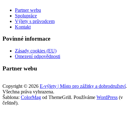
Hlavní menu
Partner webu
Spolupráce
Výlety s průvodcem
Kontakt
Povinné informace
Zásady cookies (EU)
Omezení odpovědnosti
Partner webu
Copyright © 2026
E-výlety | Místo pro zážitky a dobrodružství
.
Všechna práva vyhrazena.
Šablona:
ColorMag
od ThemeGrill. Používáme
WordPress
(v
češtině).
Fatal error
: Uncaught TypeError: strlen(): Argument #1 ($string)
must be of type string, array given in /data/2/6/26d0f700-b5a7-43bb-
a44b-4e33f53144b3/e-vylety.cz/web/wp-content/plugins/complianz-
gdpr-premium/functions.php:1038 Stack trace: #0