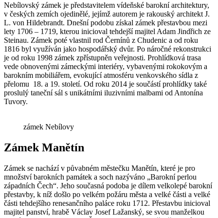
Nebílovský zámek je představitelem vídeňské barokní architektury,
v českých zemích ojedinělé, jejímž autorem je rakouský architekt J.
L. von Hildebrandt. Dnešní podobu získal zámek přestavbou mezi
lety 1706 – 1719, kterou inicioval tehdejší majitel Adam Jindřich ze
Steinau. Zámek poté vlastnil rod Černínů z Chudenic a od roku
1816 byl využíván jako hospodářský dvůr. Po náročné rekonstrukci
je od roku 1998 zámek zpřístupněn veřejnosti. Prohlídková trasa
vede obnovenými zámeckými interiéry, vybavenými rokokovým a
barokním mobiliářem, evokující atmosféru venkovského sídla z
přelomu 18. a 19. století. Od roku 2014 je součástí prohlídky také
proslulý taneční sál s unikátními iluzivními malbami od Antonína
Tuvory.
zámek Nebílovy
Zámek Manětín
Zámek se nachází v půvabném městečku Manětín, které je pro
množství barokních památek a soch nazýváno „Barokní perlou
západních Čech“. Jeho současná podoba je dílem velkolepé barokní
přestavby, k níž došlo po velkém požáru města a velké části a velké
části tehdejšího renesančního paláce roku 1712. Přestavbu inicioval
majitel panství, hrabě Václav Josef Lažanský, se svou manželkou