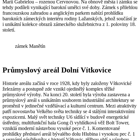
Marií Gabrielou – rozenou Červnovou. Na obnově města i zámku se
tehdy podíleli vynikající barokní umělci své doby. Zámek s přilehlou
francouzskou zahradou a anglickým parkem nabízí prohlídku
barokních zámeckých interiéru rodiny Lažanských, jehož součástí je
i unikátní kolekce obrazů zámeckého služebnictva z 1. poloviny 18.
století.
zámek Manětín
Průmyslový areál Dolní Vítkovice
Historie areálu začíná v roce 1928, kdy byly založeny Vítkovické
železárny a postupně zde vznikl ojedinělý komplex těžké
průmyslové výroby. Na konci 20. století byla výroba zastavena a
průmyslový areál s unikátním souborem industriální architektury se
proměnil v jedinečné vzdělávací a kulturní centrum. Mezi atraktivity
patří novostavba Velkého světa techniky se 4 stálými interaktivními
expozicemi. Malý svět techniky U6 sídlící v budově energetické
ústředny, multifunkční hala Gong či vyhlídková věž Bolt Tower,
vzniklá moderní nástavbou vysoké pece č. 1. Komentované
prohlídky představí areál bývalého dolu Hlubina i vysokou pec č. 1
a seznámí návštěvníky s historií Vítkovic, těžbou uhlí a výrobou