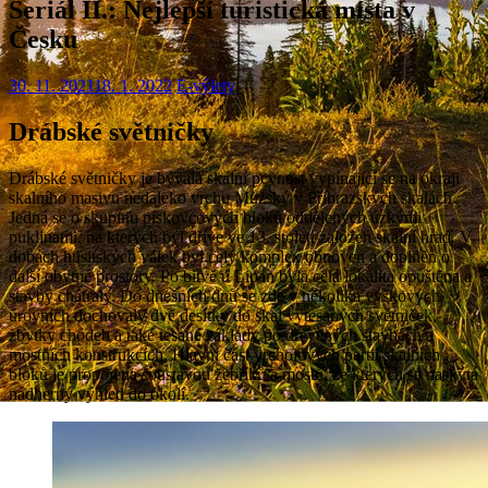
Seriál II.: Nejlepší turistická místa v
Česku
30. 11. 2021
18. 1. 2022
E-výlety
Drábské světničky
Drábské světničky je bývalá skalní pevnost vypínající se na okraji
skalního masivu nedaleko vrchu Mužský v Příhrazských skalách.
Jedná se o skupinu pískovcových bloků oddělených úzkými
puklinami, na kterých byl dříve ve 13. století založen skalní hrad. V
dobách husitských válek byl celý komplex obnoven a doplněn o
další obytné prostory. Po bitvě u Lipan byla celá lokalita opuštěna a
stavby chátraly. Do dnešních dnů se zde v několika výškových
úrovních dochovaly dvě desítky do skal vytesaných světniček,
zbytky chodeb a také tesané základy po dřevěných stavbách a
mostních konstrukcích. Hlavní část vrcholových partií skalních
bloků je propojena soustavou žebříků a mostů, ze kterých se naskýtá
nádherný výhled do okolí.