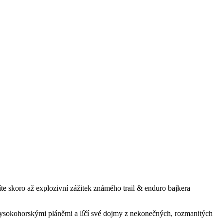
díte skoro až explozivní zážitek známého trail & enduro bajkera
vysokohorskými pláněmi a líčí své dojmy z nekonečných, rozmanitých