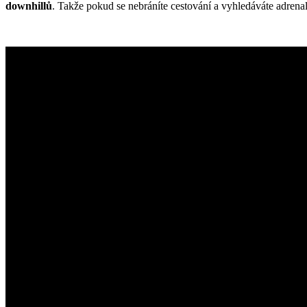
downhillů
. Takže pokud se nebráníte cestování a vyhledáváte adrenal
cyklotrasy,
bike
parky,
zajímavá
turistická
místa,
výlety
s
turistickým
průvodcem