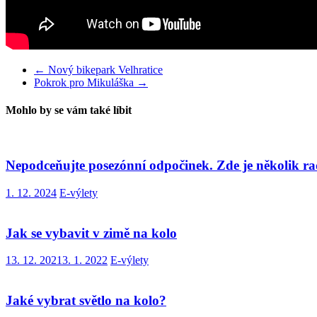
←
Nový bikepark Velhratice
Pokrok pro Mikuláška
→
Mohlo by se vám také líbit
Nepodceňujte posezónní odpočinek. Zde je několik ra
1. 12. 2024
E-výlety
Jak se vybavit v zimě na kolo
13. 12. 2021
3. 1. 2022
E-výlety
Jaké vybrat světlo na kolo?