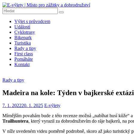
Přeskočit
na
obsah
E-
Výlet s průvodcem
výlety
Události
|
Cyklotrasy
Místo
Bikepark
pro
Turistika
Rady a tipy
zážitky
First class
a
Pomáháte
dobrodružství
Kontakt
E-
výlety
Rady a tipy
|
Dobrodružné
Madeira na kole: Týden v bajkerské extázi
výlety
na
7. 1. 2022
20. 1. 2025
E-výlety
kolech,
pěší
Mírnějším povahám bude z této recenze možná „nabíhat husí kůže“ a ti 
turistiku,
Trailhuntera
, který vyrazil za dobrodružstvím do ráje bajkerů, na p
tipy
na
V níže uvedeném videu poměrně podrobně, skoro až jako turistický p
výlety,