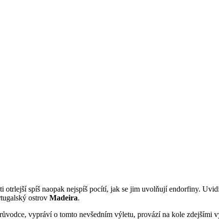
otrlejší spíš naopak nejspíš pocítí, jak se jim uvolňují endorfiny. Uvi
ortugalský ostrov
Madeira
.
růvodce, vypráví o tomto nevšedním výletu, provází na kole zdejšími 